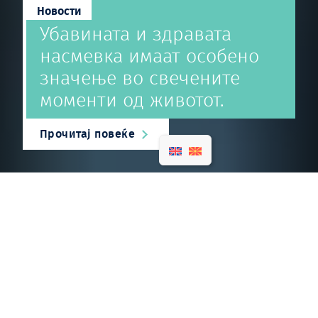
Новости
Убавината и здравата
насмевка
имаат особено
значење во
свечените
моменти од животот.
Прочитај повеќе
УСЛУГИ