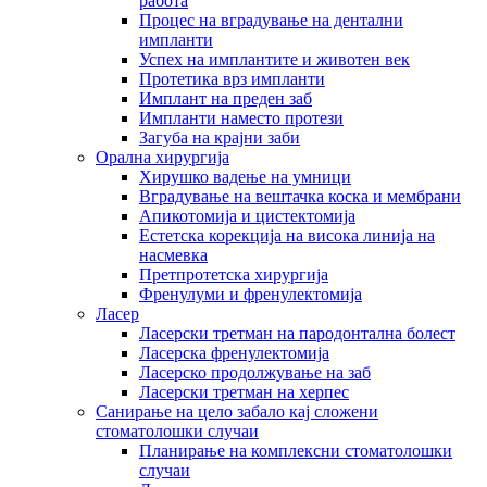
работа
Процес на вградување на дентални
импланти
Успех на имплантите и животен век
Протетика врз импланти
Имплант на преден заб
Импланти наместо протези
Загуба на крајни заби
Орална хирургија
Хирушко вадење на умници
Вградување на вештачка коска и мембрани
Апикотомија и цистектомија
Естетска корекција на висока линија на
насмевка
Претпротетска хирургија
Френулуми и френулектомија
Ласер
Ласерски третман на пародонтална болест
Ласерска френулектомија
Ласерско продолжување на заб
Ласерски третман на херпес
Санирање на цело забало кај сложени
стоматолошки случаи
Планирање на комплексни стоматолошки
случаи