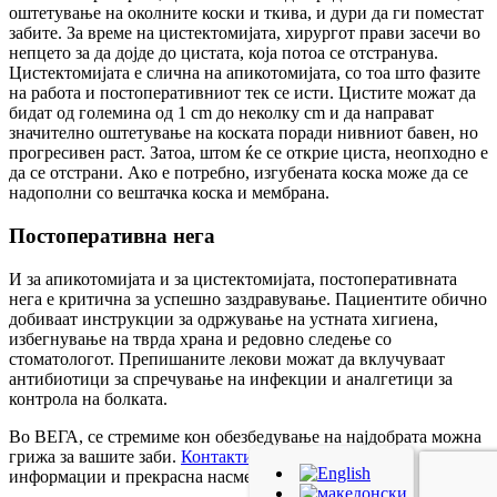
оштетување на околните коски и ткива, и дури да ги поместат
забите. За време на цистектомијата, хирургот прави засечи во
непцето за да дојде до цистата, која потоа се отстранува.
Цистектомијата е слична на апикотомијата, со тоа што фазите
на работа и постоперативниот тек се исти. Цистите можат да
бидат од големина од 1 cm до неколку cm и да направат
значително оштетување на коската поради нивниот бавен, но
прогресивен раст. Затоа, штом ќе се открие циста, неопходно е
да се отстрани. Ако е потребно, изгубената коска може да се
надополни со вештачка коска и мембрана.
Постоперативна нега
И за апикотомијата и за цистектомијата, постоперативната
нега е критична за успешно заздравување. Пациентите обично
добиваат инструкции за одржување на устната хигиена,
избегнување на тврда храна и редовно следење со
стоматологот. Препишаните лекови можат да вклучуваат
антибиотици за спречување на инфекции и аналгетици за
контрола на болката.
Во ВЕГА, се стремиме кон обезбедување на најдобрата можна
грижа за вашите заби.
Контактирајте нè
за повеќе
информации и прекрасна насмевка!