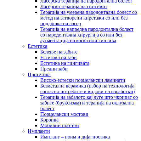
Ласерска терапија на пародонтална болест
Ласерска терапија на гингивит
Терапија на умерена пародонтална болест со
метод на затворени киретажи со или без
поддршка на ласер
Терапија на напредна пародонтална болест
со пародонтална хирургија со или без
аугментација на коска или гингива
Естетика
Белење на забите
Естетика на заби
Естетика на гингивата
Предни заби
Протетика
Високо-естески порцелански ламинати
Безметална керамика (избор на технологија
согласно потребите и видови на изработки)
Терапија на забалото кај луѓе што чкрипат со
забите (бруксизам) и терапија на оклузална
болест
Порцелански мостови
Коронка
Мобилни протези
Импланти
Имплант – поим и дијагностика