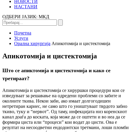
НОВОСТИ
НАСТАНИ
ОДБЕРИ ЈАЗИК:
МКД
Почетна
Услуги
Орална хирургија
Апикотомија и цистектомија
Апикотомија и цистектомија
Што се апиктомија и цистектомија и како се
третираат?
Апикотомија и цистектомија се хируршки процедури кои се
изведуваат за решавање на одредени проблеми со забите и
околните ткива. Некои заби, ако имаат долгогодишен
нетретиран кариес, не само што го уништуваат тврдото забно
ткиво, туку и “нервот”. Од таму, инфекцијата низ коренскиот
канал доаѓа до коската, која може да се оштети и во неа да се
формира циста или “процеси” кои водат до цисти. Ова е
резултат на несоодветни ендодонтски третмани, лоши пломби