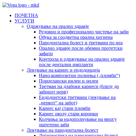
ПОЧЕТНА
УСЛУГИ
Одржување на орално здравје
Редовно и професионално чистење на заби
Обука за соодветна орална хигиена
Пародонтална болест и третмани по неа
Орално здравје после обемни протетски
зафати
Контрола и одржување на орално здравје
после дентални импланти
Лекување на кариес и ендодонција
Нано-композитни полнења („пломби“)
Порцелански инлеи и онлеи
Третман на длабоки кариеси (близу до
забниот нерв)
Ендодонтски третмани (лекување на
„нервот“ на забот)
Кариес кај стари пломби
Кариес околу стари коронки
Колчиња за надополнување на многу
оштетени заби
Лекување на пародонтална болест
Дијагностика на пародонтална болест