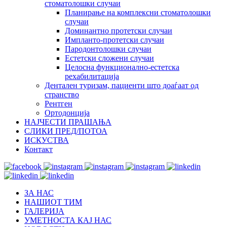
стоматолошки случаи
Планирање на комплексни стоматолошки
случаи
Доминантно протетски случаи
Импланто-протетски случаи
Пародонтолошки случаи
Естетски сложени случаи
Целосна функционално-естетска
рехабилитација
Дентален туризам, пациенти што доаѓаат од
странство
Рентген
Ортодонција
НАЈЧЕСТИ ПРАШАЊА
СЛИКИ ПРЕД/ПОТОА
ИСКУСТВА
Контакт
ЗА НАС
НАШИОТ ТИМ
ГАЛЕРИЈА
УМЕТНОСТА КАЈ НАС