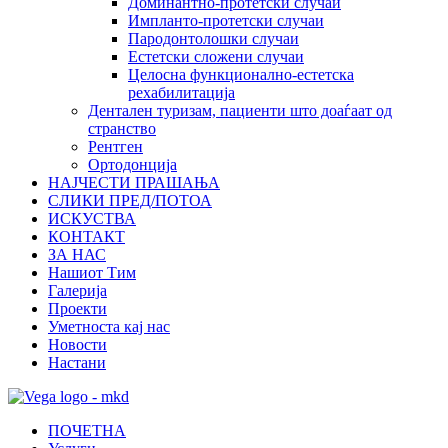
Доминантно-протетски случаи
Импланто-протетски случаи
Пародонтолошки случаи
Естетски сложени случаи
Целосна функционално-естетска
рехабилитација
Дентален туризам, пациенти што доаѓаат од
странство
Рентген
Ортодонција
НАЈЧЕСТИ ПРАШАЊА
СЛИКИ ПРЕД/ПОТОА
ИСКУСТВА
КОНТАКТ
ЗА НАС
Нашиот Тим
Галерија
Проекти
Уметноста кај нас
Новости
Настани
ПОЧЕТНА