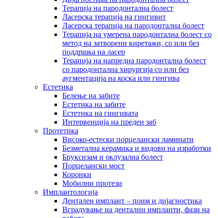
Терапија на пародонтална болест
Ласерска терапија на гингивит
Ласерска терапија на пародoнтална болест
Терапија на умерена пародонтална болест со
метод на затворени киретажи, со или без
поддршка на ласер
Терапија на напредна пародонтална болест
со пародонтална хирургија со или без
аугментација на коска или гингива
Естетика
Белење на забите
Естетика на забите
Естетика на гингивата
Интервенција на преден заб
Протетика
Високо-естески порцелански ламинати
Безметална керамика и видови на изработки
Бруксизам и оклузална болест
Порцелански мост
Коронки
Мобилни протези
Имплантологија
Дентален имплант – поим и дијагностика
Вградување на дентални импланти, фази на