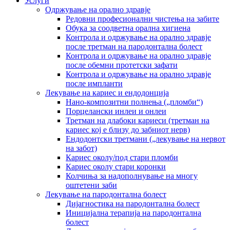
Услуги
Одржување на орално здравје
Редовни професионални чистења на забите
Обука за соодветна орална хигиена
Контрола и одржување на орално здравје
после третман на пародoнтална болест
Контрола и одржување на орално здравје
после обемни протетски зафати
Контрола и одржување на орално здравје
после импланти
Лекување на кариес и ендодонција
Нано-композитни полнења („пломби“)
Порцелански инлеи и онлеи
Третман на длабоки кариеси (третман на
кариес кој е близу до забниот нерв)
Ендодонтски третмани („лекување на нервот
на забот)
Кариес околу/под стари пломби
Кариес околу стари коронки
Колчиња за надополнување на многу
оштетени заби
Лекување на пародонтална болест
Дијагностика на пародонтална болест
Иницијална терапија на пародонтална
болест