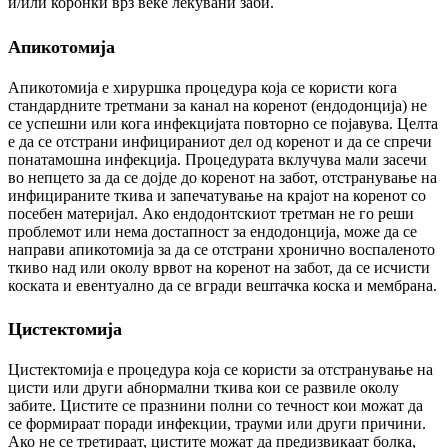
и/или коронки врз веќе лекувани заби.
Апикотомија
Апикотомија е хируршка процедура која се користи кога
стандардните третмани за канал на коренот (ендодонција) не
се успешни или кога инфекцијата повторно се појавува. Целта
е да се отстрани инфицираниот дел од коренот и да се спречи
понатамошна инфекција. Процедурата вклучува мали засечи
во непцето за да се дојде до коренот на забот, отстранување на
инфицираните ткива и запечатување на крајот на коренот со
посебен материјал. Ако ендодонтскиот третман не го реши
проблемот или нема достапност за ендодонција, може да се
направи апикотомија за да се отстрани хронично воспаленото
ткиво над или околу врвот на коренот на забот, да се исчисти
коската и евентуално да се вгради вештачка коска и мембрана.
Цистектомија
Цистектомија е процедура која се користи за отстранување на
цисти или други абнормални ткива кои се развиле околу
забите. Цистите се празнини полни со течност кои можат да
се формираат поради инфекции, трауми или други причини.
Ако не се третираат, цистите можат да предизвикаат болка,