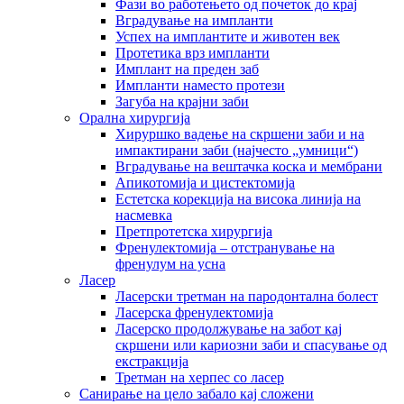
Фази во работењето од почеток до крај
Вградување на импланти
Успех на имплантите и животен век
Протетика врз импланти
Имплант на преден заб
Импланти наместо протези
Загуба на крајни заби
Орална хирургија
Хируршко вадење на скршени заби и на
импактирани заби (најчесто „умници“)
Вградување на вештачка коска и мембрани
Апикотомија и цистектомија
Естетска корекција на висока линија на
насмевка
Претпротетска хирургија
Френулектомија – отстранување на
френулум на усна
Ласер
Ласерски третман на пародонтална болест
Ласерска френулектомија
Ласерско продолжување на забот кај
скршени или кариозни заби и спасување од
екстракција
Третман на херпес со ласер
Санирање на цело забало кај сложени