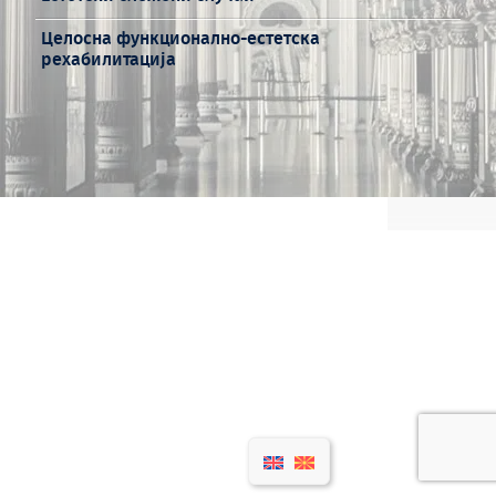
Целосна функционално-естетска
рехабилитација