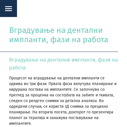
Вградување на дентални
импланти, фази на работа
Вградување на дентални импланти, фази на
работа
Процесот на вградување на дентални импланти се
одвива во три фази. Првата фаза вклучува планирање и
хируршка постава на имплантите. Се започнува со
преглед за проценка на состојбата на забите и ткивата,
следен со рендген снимки за детална анализа. Во
одредени случаи, се користи 3Д снимка за прецизно
планирање. На втората посета, докторот го презентира
планот за терапија и закажува поставување на
имплантите.