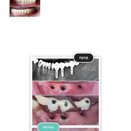
пред
потоа