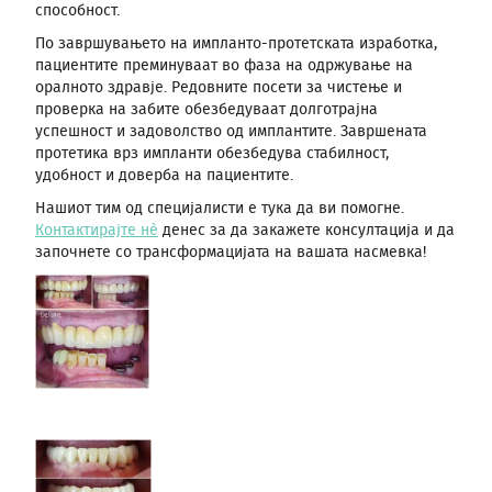
способност.
По завршувањето на импланто-протетската изработка,
пациентите преминуваат во фаза на одржување на
оралното здравје. Редовните посети за чистење и
проверка на забите обезбедуваат долготрајна
успешност и задоволство од имплантите. Завршената
протетика врз импланти обезбедува стабилност,
удобност и доверба на пациентите.
Нашиот тим од специјалисти е тука да ви помогне.
Контактирајте нè
денес за да закажете консултација и да
започнете со трансформацијата на вашата насмевка!