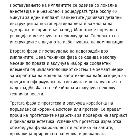
Поставувањето на имплантите се одвива со локална
анестезија и е безболно. Процедурата трае околу 40
минути за еден имплант. Пациентите добиваат детални
инструкции за постоперативна нега и важноста на
одморање и користење на лед. Мал оток е нормална
реакција и исчезнува во неколку дена. Следењето на
инструкциите е клучно за избегнување на компликации.
Втората фаза е поставување на надоградби врз
имплантите. Оваа техничка фаза се одвива неколку
месеци по првата и вклучува избор на соодветни
елементи од имплантолошкиот систем. Се земаат мерки
за изработка на модел во заботехничка лабораторија за
прецизно оформување на гингивата и поставување на
надоградби. Фазата е безболна и вклучува неколку
технички посети.
Третата фаза е протетска и вклучува изработка на
порцелански коронки, мостови или протези. Се прават
проби на протетските изработки за проверка на загризот
и финалната естетика. Успешната протетска изработка
обезбедува функционалност и естетика на забите,
враќајќи ја природната насмевка и џвакалната