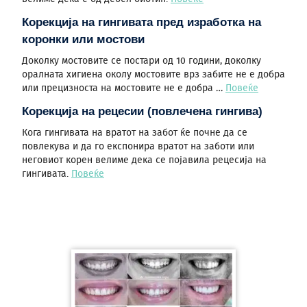
Корекција на гингивата пред изработка на
коронки или мостови
Доколку мостовите се постари од 10 години, доколку
оралната хигиена околу мостовите врз забите не е добра
или прецизноста на мостовите не е добра …
Повеќе
Корекција на рецесии (повлечена гингива)
Кога гингивата на вратот на забот ќе почне да се
повлекува и да го експонира вратот на заботи или
неговиот корен велиме дека се појавила рецесија на
гингивата.
Повеќе