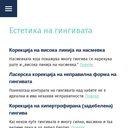
Естетика на гингивата
Корекција на висока линија на насмевка
Насмевката која покажува многу гингива се нарекува
уште и „висока линија на насмевка.“
Повеќе
Ласерска корекција на неправилна форма на
гингивата
Понекогаш контурата на гингивата над забите не е
идеална и има некакви неправилности.
Повеќе
Корекција на хипертрофирана (задебелена)
гингива
Кај некои луѓе гингивата е многу силна, масивна и таа
велиме дека е од дебел биотип.
Повеќе