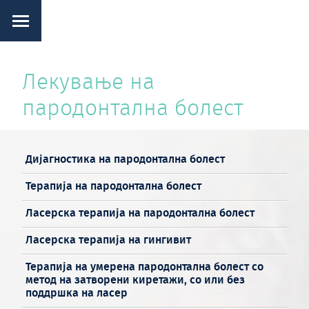
Лекување на
пародонтална болест
Дијагностика на пародонтална болест
Терапија на пародонтална болест
Ласерска терапија на пародoнтална болест
Ласерска терапија на гингивит
Терапија на умерена пародонтална болест со
метод на затворени киретажи, со или без
поддршка на ласер