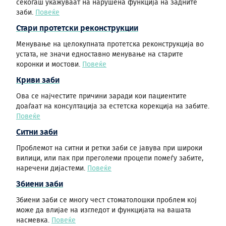
секогаш укажуваат на нарушена функција на задните
заби.
Повеќе
Стари протетски реконструкции
Менување на целокупната протетска реконструкција во
устата, не значи едноставно менување на старите
коронки и мостови.
Повеќе
Криви заби
Ова се најчестите причини заради кои пациентите
доаѓаат на консултација за естетска корекција на забите.
Повеќе
Ситни заби
Проблемот на ситни и ретки заби се јавува при широки
вилици, или пак при преголеми процепи помеѓу забите,
наречени дијастеми.
Повеќе
Збиени заби
Збиени заби се многу чест стоматолошки проблем кој
може да влијае на изгледот и функцијата на вашата
насмевка.
Повеќе