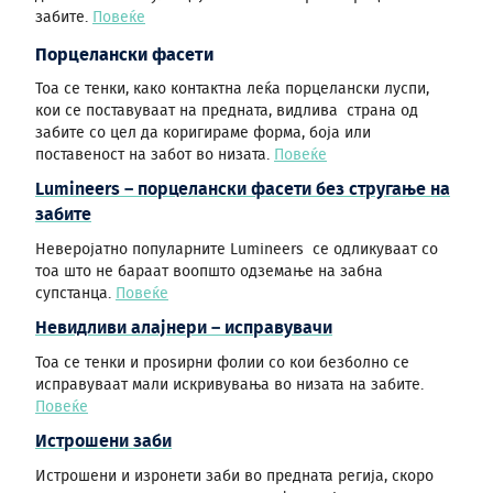
забите.
Повеќе
Порцелански фасети
Тоа се тенки, како контактна леќа порцелански луспи,
кои се поставуваат на предната, видлива страна од
забите со цел да коригираме форма, боја или
поставеност на забот во низата.
Повеќе
Lumineers – порцелански фасети без стругање на
забите
Неверојатно популарните Lumineers се одликуваат со
тоа што не бараат воопшто одземање на забна
супстанца.
Повеќе
Невидливи алајнери – исправувачи
Тоа се тенки и проѕирни фолии со кои безболно се
исправуваат мали искривувања во низата на забите.
Повеќе
Истрошени заби
Истрошени и изронети заби во предната регија, скоро