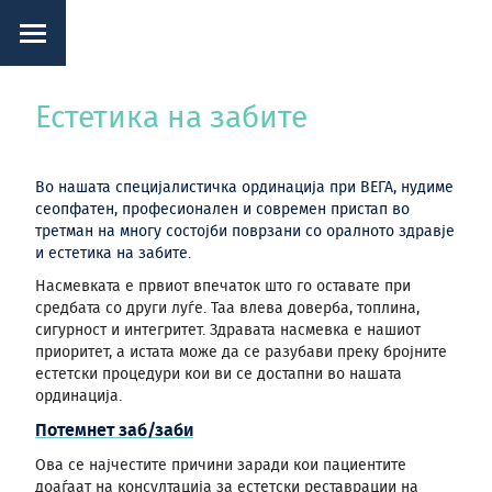
Естетика на забите
Во нашата специјалистичка ординација при ВЕГА, нудиме
сеопфатен, професионален и современ пристап во
третман на многу состојби поврзани со оралното здравје
и естетика на забите.
Насмевката е првиот впечаток што го оставате при
средбата со други луѓе. Таа влева доверба, топлина,
сигурност и интегритет. Здравата насмевка е нашиот
приоритет, а истата може да се разубави преку бројните
естетски процедури кои ви се достапни во нашата
ординација.
Потемнет заб/заби
Ова се најчестите причини заради кои пациентите
доаѓаат на консултација за естетски реставрации на