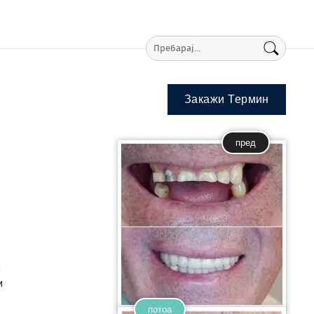
Закажи Термин
пред
и
и
потоа