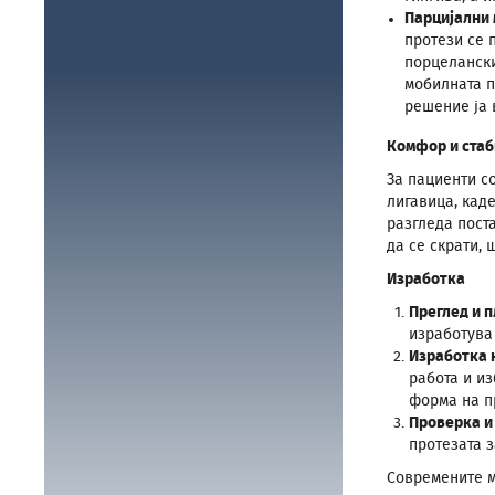
Парцијални
протези се 
порцелански
мобилната п
решение ја 
Комфор и стаб
За пациенти с
лигавица, кад
разгледа поста
да се скрати,
Изработка
Преглед и 
изработува
Изработка 
работа и и
форма на п
Проверка и
протезата 
Современите м