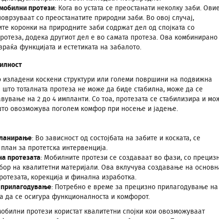
 мобилни протези
: Кога во устата се преостанати неколку заби. Ови
поврзуваат со преостанатите природни заби. Во овој случај,
те коронки на природните заби содржат дел од спојката со
ротеза, додека другиот дел е во самата протеза. Ова комбинирано
враќа функцијата и естетиката на забалото.
илност
о изладени коскени структури или големи површини на подвижна
е што тоталната протеза не може да биде стабилна, може да се
вување на 2 до 4 импланти. Со тоа, протезата се стабилизира и мо
 што овозможува поголем комфор при носење и јадење.
планирање
: Во зависност од состојбата на забите и коската, се
 план за протетска интервенција.
на протезата
: Мобилните протези се создаваат во фази, со прециз
збор на квалитетни материјали. Ова вклучува создавање на основн
ротезата, корекција и финална изработка.
 прилагодување
: Потребно е време за прецизно прилагодување на
за да се осигура функционалноста и комфорот.
обилни протези користат квалитетни спојки кои овозможуваат