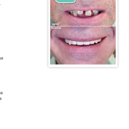
е
же
на
а