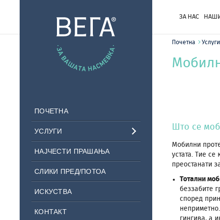
ЗА НАС
НАШИ
Почетна
Услуги
Мобилн
ПОЧЕТНА
Што се моб
УСЛУГИ
Мобилни проте
НАЈЧЕСТИ ПРАШАЊА
устата. Тие се
преостанати з
СЛИКИ ПРЕД/ПОТОА
Тотални моб
беззабите г
ИСКУСТВА
според прин
неприметно.
КОНТАКТ
гингива, а 