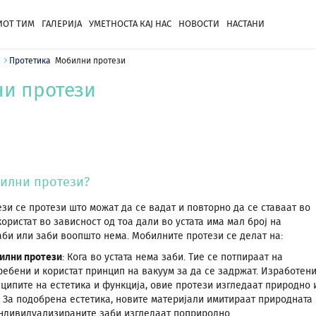
ОТ ТИМ
ГАЛЕРИЈА
УМЕТНОСТА КАЈ НАС
НОВОСТИ
НАСТАНИ
Протетика
Мобилни протези
и протези
илни протези?
зи се протези што можат да се вадат и повторно да се ставаат во
 користат во зависност од тоа дали во устата има мал број на
аби или заби воопшто нема. Мобилните протези се делат на:
илни протези
: Кога во устата нема заби. Тие се потпираат на
ребени и користат принцип на вакуум за да се задржат. Изработен
ципите на естетика и функција, овие протези изгледаат природно 
 За подобрена естетика, новите материјали имитираат природната
индивидуализираните заби изгледаат поприродно.