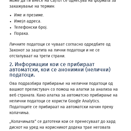
може да ги внесе на Сајтот се однесува на формата за
закажување на термин:
Име и презиме.
Имејл адреса.
Телефонски број.
Порака.
Личните податоци се чуваат согласно одредбите од
Законот за заштита на лични податоци и не се
отстапуваат на трети страни.
2. Информации кои се прибираат
автоматски, кои се анонимни (нелични)
податоци.
Ова подразбира прибирање на нелични податоци од
вашиот прелистувач со помош на алатки за анализа на
веб страната. Како алатка за автоматско прибирање на
нелични податоци се користи Google Analytics.
Податоците се прибираат на автоматски начин преку
колачиња.
„Колачињата“ се датотеки кои се пренесуваат до хард
дискот на уред на корисникот додека трае неговата