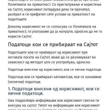
Политиката на приватност. Со пристапување и користење
на Сајтот, корисникот потврдува дека ги прочитал,
разбрал и ги прифатил сите услови за приватност на
податоците.
Доколку корисникот не се согласува со Политиката на
приватност, го упатуваме да ја напушти, односно да не го
користи Сајтот.
Податоци кои се прибираат на Сајтот
Податоците кои се прибираат од корисникот при
неговата посета на Сајтот, може да се разликуваат во
зависност од методот што се употребува, односно:
Податоци внесени од корисникот, кои се лични податоци.
Податоци кои се прибираат автоматски, кои се анонимни
(нелични) податоци.
1. Податоци внесени од корисникот, кои се
лични податоци.
Ова подразбира информации кои корисникот свесно ги
внесува на сајтот. Типот на информации кои корисникот