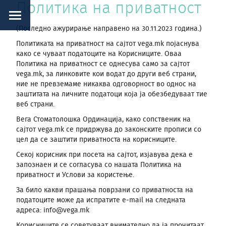
Политика на приватност
(Последно ажурирање направено на 30.11.2023 година.)
Политиката на приватност на сајтот vega.mk појаснува
како се чуваат податоците на Корисниците. Оваа
Политика на приватност се однесува само за сајтот
vega.mk, за линковите кои водат до други веб страни,
ние не превземаме никаква одговорност во однос на
заштитата на личните податоци која ја обезбедуваат тие
веб страни.
Вега Стоматолошка Ординација, како сопственик на
сајтот vega.mk се придржува до законските прописи со
цел да се заштити приватноста на корисниците.
Секој корисник при посета на сајтот, изјавува дека е
запознаен и се согласува со нашата Политика на
приватност и Услови за користење.
За било какви прашања поврзани со приватноста на
податоците може да испратите e-mail на следната
адреса: info@vega.mk
Корисниците се советуваат внимателно да ја прочитаат