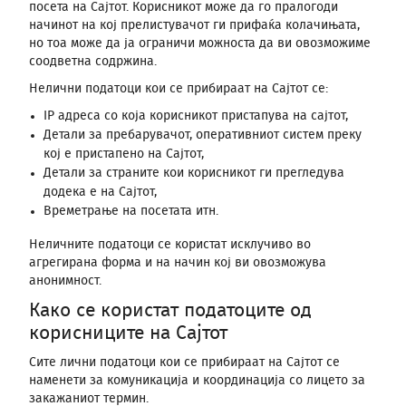
посета на Сајтот. Корисникот може да го пралогоди
начинот на кој прелистувачот ги прифаќа колачињата,
но тоа може да ја ограничи можноста да ви овозможиме
соодветна содржина.
Нелични податоци кои се прибираат на Сајтот се:
IP адреса со која корисникот пристапува на сајтот,
Детали за пребарувачот, оперативниот систем преку
кој е пристапено на Сајтот,
Детали за страните кои корисникот ги прегледува
додека е на Сајтот,
Времетрање на посетата итн.
Неличните податоци се користат исклучиво во
агрегирана форма и на начин кој ви овозможува
анонимност.
Како се користат податоците од
корисниците на Сајтот
Сите лични податоци кои се прибираат на Сајтот се
наменети за комуникација и координација со лицето за
закажаниот термин.