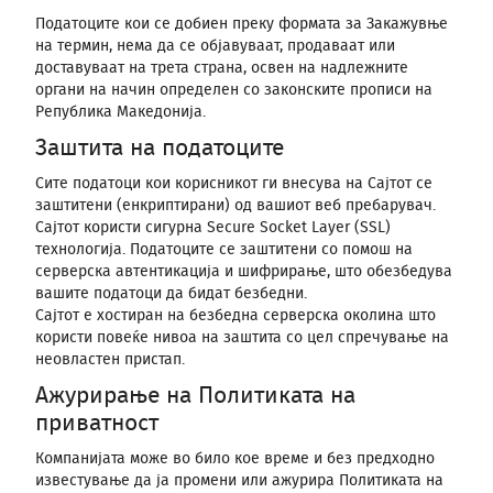
Податоците кои се добиен преку формата за Закажувње
на термин, нема да се објавуваат, продаваат или
доставуваат на трета страна, освен на надлежните
органи на начин определен со законските прописи на
Република Македонија.
Заштита на податоците
Сите податоци кои корисникот ги внесува на Сајтот се
заштитени (енкриптирани) од вашиот веб пребарувач.
Сајтот користи сигурна Secure Socket Layer (SSL)
технологија. Податоците се заштитени со помош на
серверска автентикација и шифрирање, што обезбедува
вашите податоци да бидат безбедни.
Сајтот е хостиран на безбедна серверска околина што
користи повеќе нивоа на заштита со цел спречување на
неовластен пристап.
Ажурирање на Политиката на
приватност
Компанијата може во било кое време и без предходно
известување да ја промени или ажурира Политиката на