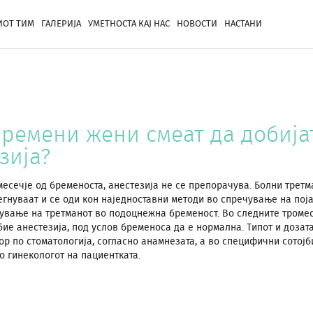
ОТ ТИМ
ГАЛЕРИЈА
УМЕТНОСТА КАЈ НАС
НОВОСТИ
НАСТАНИ
ремени жени смеат да добија
зија?
месечје од бременоста, анестезија не се препорачува. Болни третм
егнуваат и се оди кон наједноставни методи во спречување на пој
ување на третманот во подоцнежна бременост. Во следните троме
ие анестезија, под услов бременоса да е нормална. Типот и дозата
ор по стоматологија, согласно анамнезата, а во специфични сотојб
о гинекологот на пациентката.