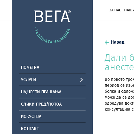
ЗА НАС
НАШИ
Назад
Дали б
анесте
ПОЧЕТНА
Во првото тро
УСЛУГИ
период се изб
болка и одлож
НАЈЧЕСТИ ПРАШАЊА
може да се доб
одредува докт
СЛИКИ ПРЕД/ПОТОА
консултација с
ИСКУСТВА
КОНТАКТ