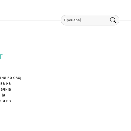
т
ани во овој
ава на
сечија
 ја
и и во