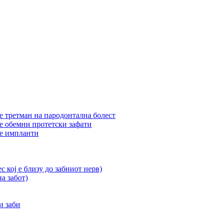
е третман на пародoнтална болест
е обемни протетски зафати
ле импланти
 кој е близу до забниот нерв)
а забот)
и заби