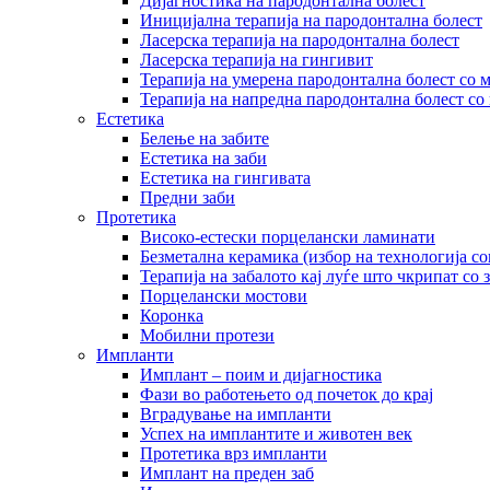
Дијагностика на пародонтална болест
Иницијална терапија на пародонтална болест
Ласерска терапија на пародонтална болест
Ласерска терапија на гингивит
Терапија на умерена пародонтална болест со 
Терапија на напредна пародонтална болест со 
Естетика
Белење на забите
Естетика на заби
Естетика на гингивата
Предни заби
Протетика
Високо-естески порцелански ламинати
Безметална керамика (избор на технологија со
Терапија на забалото кај луѓе што чкрипат со 
Порцелански мостови
Коронка
Мобилни протези
Импланти
Имплант – поим и дијагностика
Фази во работењето од почеток до крај
Вградување на импланти
Успех на имплантите и животен век
Протетика врз импланти
Имплант на преден заб