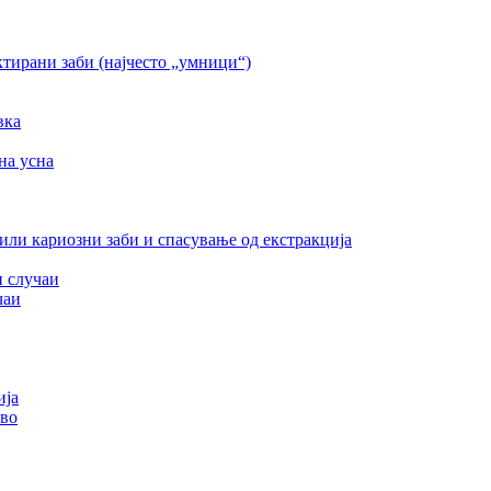
тирани заби (најчесто „умници“)
вка
на усна
или кариозни заби и спасување од екстракција
и случаи
чаи
ија
тво