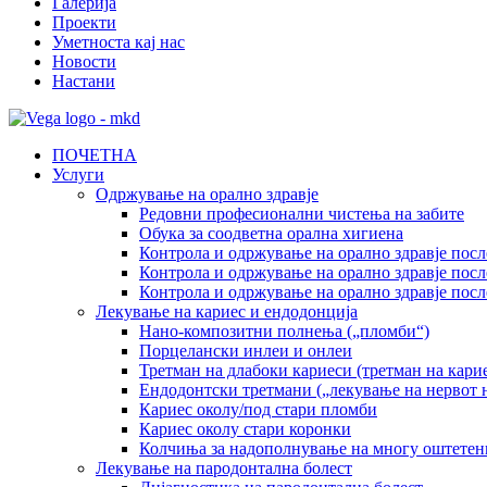
Галерија
Проекти
Уметноста кај нас
Новости
Настани
ПОЧЕТНА
Услуги
Одржување на орално здравје
Редовни професионални чистења на забите
Обука за соодветна орална хигиена
Контрола и одржување на орално здравје посл
Контрола и одржување на орално здравје посл
Контрола и одржување на орално здравје пос
Лекување на кариес и ендодонција
Нано-композитни полнења („пломби“)
Порцелански инлеи и онлеи
Третман на длабоки кариеси (третман на кариес
Ендодонтски третмани („лекување на нервот н
Кариес околу/под стари пломби
Кариес околу стари коронки
Колчиња за надополнување на многу оштетен
Лекување на пародонтална болест