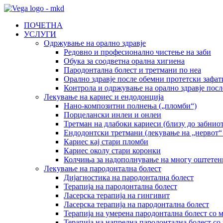
ПОЧЕТНА
УСЛУГИ
Одржување на орално здравје
Редовно и професионално чистење на заби
Обука за соодветна орална хигиена
Пародонтална болест и третмани по неа
Орално здравје после обемни протетски зафат
Контрола и одржување на орално здравје пос
Лекување на кариес и ендодонција
Нано-композитни полнења („пломби“)
Порцелански инлеи и онлеи
Третман на длабоки кариеси (близу до забниот
Ендодонтски третмани (лекување на „нервот“ 
Кариес кај стари пломби
Кариес околу стари коронки
Колчиња за надополнување на многу оштетен
Лекување на пародонтална болест
Дијагностика на пародонтална болест
Терапија на пародонтална болест
Ласерска терапија на гингивит
Ласерска терапија на пародoнтална болест
Терапија на умерена пародонтална болест со м
Терапија на напредна пародонтална болест со 