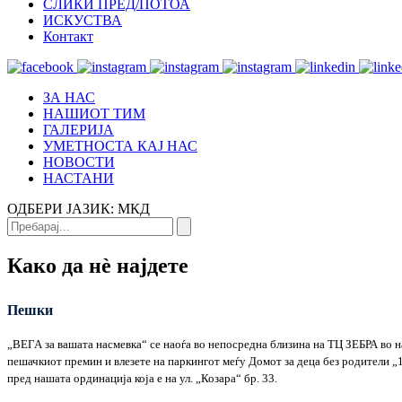
СЛИКИ ПРЕД/ПОТОА
ИСКУСТВА
Контакт
ЗА НАС
НАШИОТ ТИМ
ГАЛЕРИЈА
УМЕТНОСТА КАЈ НАС
НОВОСТИ
НАСТАНИ
ОДБЕРИ ЈАЗИК:
МКД
Како да нѐ најдете
Пешки
„ВЕГА за вашата насмевка“ се наоѓа во непосредна близина на ТЦ ЗЕБРА во нас
пешачкиот премин и влезете на паркингот меѓу Домот за деца без родители „11.
пред нашата ординација која е на ул. „Козара“ бр. 33.