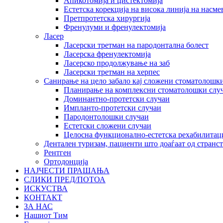
Апикотомија и цистектомија
Естетска корекција на висока линија на насме
Претпротетска хирургија
Френулуми и френулектомија
Ласер
Ласерски третман на пародонтална болест
Ласерска френулектомија
Ласерско продолжување на заб
Ласерски третман на херпес
Санирање на цело забало кај сложени стоматолошк
Планирање на комплексни стоматолошки слу
Доминантно-протетски случаи
Импланто-протетски случаи
Пародонтолошки случаи
Естетски сложени случаи
Целосна функционално-естетска рехабилитац
Дентален туризам, пациенти што доаѓаат од странс
Рентген
Ортодонција
НАЈЧЕСТИ ПРАШАЊА
СЛИКИ ПРЕД/ПОТОА
ИСКУСТВА
КОНТАКТ
ЗА НАС
Нашиот Тим