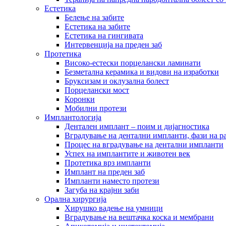
Естетика
Белење на забите
Естетика на забите
Естетика на гингивата
Интервенција на преден заб
Протетика
Високо-естески порцелански ламинати
Безметална керамика и видови на изработки
Бруксизам и оклузална болест
Порцелански мост
Коронки
Мобилни протези
Имплантологија
Дентален имплант – поим и дијагностика
Вградување на дентални импланти, фази на р
Процес на вградување на дентални импланти
Успех на имплантите и животен век
Протетика врз импланти
Имплант на преден заб
Импланти наместо протези
Загуба на крајни заби
Орална хирургија
Хирушко вадење на умници
Вградување на вештачка коска и мембрани