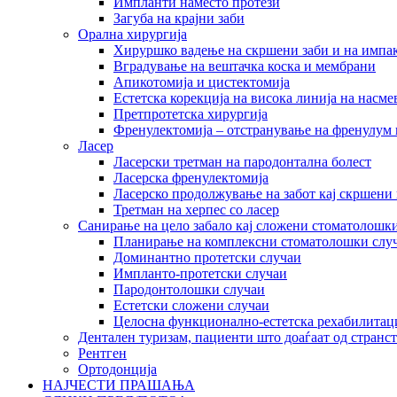
Импланти наместо протези
Загуба на крајни заби
Орална хирургија
Хируршко вадење на скршени заби и на импак
Вградување на вештачка коска и мембрани
Апикотомија и цистектомија
Естетска корекција на висока линија на насме
Претпротетска хирургија
Френулектомија – отстранување на френулум 
Ласер
Ласерски третман на пародонтална болест
Ласерска френулектомија
Ласерско продолжување на забот кај скршени 
Третман на херпес со ласер
Санирање на цело забало кај сложени стоматолошк
Планирање на комплексни стоматолошки слу
Доминантно протетски случаи
Импланто-протетски случаи
Пародонтолошки случаи
Естетски сложени случаи
Целосна функционално-естетска рехабилитац
Дентален туризам, пациенти што доаѓаат од странс
Рентген
Ортодонција
НАЈЧЕСТИ ПРАШАЊА