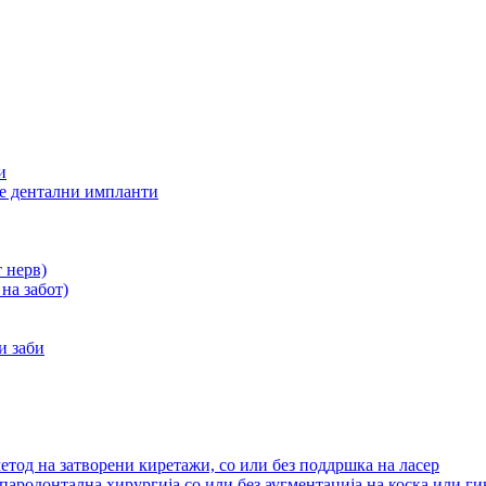
и
ле дентални импланти
 нерв)
на забот)
и заби
етод на затворени киретажи, со или без поддршка на ласер
пародонтална хирургија со или без аугментација на коска или г