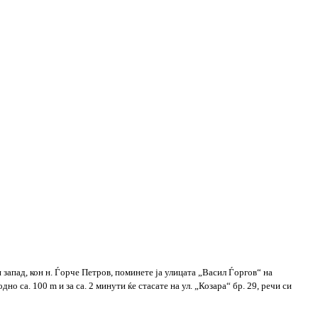
 запад, кон н. Ѓорче Петров, поминете ја улицата „Васил Ѓоргов“ на
о ca. 100 m и за ca. 2 минути ќе стасате на ул. „Козара“ бр. 29, речи си