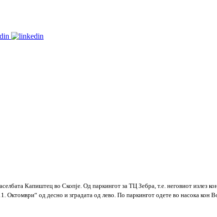
елбата Капиштец во Скопје. Од паркингот за ТЦ Зебра, т.е. неговиот излез кон
 Октомври“ од десно и зградата од лево. По паркингот одете во насока кон Водн