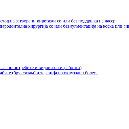
метод на затворени киретажи со или без поддршка на ласер
пародонтална хирургија со или без аугментација на коска или г
гласно потребите и видови на изработки)
забите (бруксизам) и терапија на оклузална болест