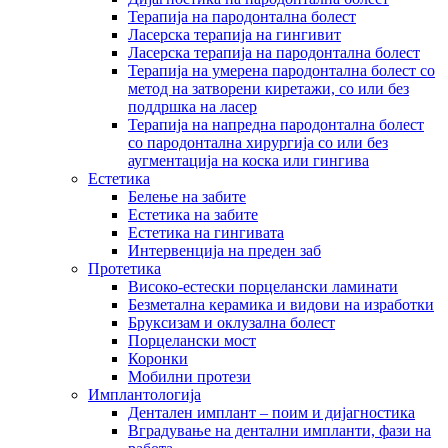
Терапија на пародонтална болест
Ласерска терапија на гингивит
Ласерска терапија на пародoнтална болест
Терапија на умерена пародонтална болест со
метод на затворени киретажи, со или без
поддршка на ласер
Терапија на напредна пародонтална болест
со пародонтална хирургија со или без
аугментација на коска или гингива
Естетика
Белење на забите
Естетика на забите
Естетика на гингивата
Интервенција на преден заб
Протетика
Високо-естески порцелански ламинати
Безметална керамика и видови на изработки
Бруксизам и оклузална болест
Порцелански мост
Коронки
Мобилни протези
Имплантологија
Дентален имплант – поим и дијагностика
Вградување на дентални импланти, фази на