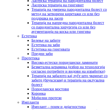
Ласерска терапија на пародонтална болест
Ласерска терапија на гингивит
Терапија на умерена пародонтална болест со
метод на затворени киретажи со или без
поддршка на ласер
Терапија на напредна пародонтална болест
со пародонтална хирургија со или без
аугментација на коска или гингива
Естетика
Белење на забите
Естетика на заби
Естетика на гингивата
Предни заби
Протетика
Високо-естески порцелански ламинати
Безметална керамика (избор на технологија
согласно потребите и видови на изработки)
Терапија на забалото кај луѓе што чкрипат со
забите (бруксизам) и терапија на оклузална
болест
Порцелански мостови
Коронка
Мобилни протези
Импланти
Имплант – поим и дијагностика