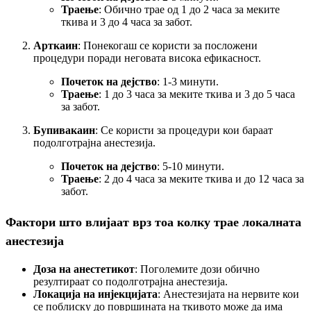
Траење
: Обично трае од 1 до 2 часа за меките
ткива и 3 до 4 часа за забот.
Арткаин
: Понекогаш се користи за посложени
процедури поради неговата висока ефикасност.
Почеток на дејство
: 1-3 минути.
Траење
: 1 до 3 часа за меките ткива и 3 до 5 часа
за забот.
Бупивакаин
: Се користи за процедури кои бараат
подолготрајна анестезија.
Почеток на дејство
: 5-10 минути.
Траење
: 2 до 4 часа за меките ткива и до 12 часа за
забот.
Фактори што влијаат врз тоа колку трае локалната
анестезија
Доза на анестетикот
: Поголемите дози обично
резултираат со подолготрајна анестезија.
Локација на инјекцијата
: Анестезијата на нервите кои
се поблиску до површината на ткивото може да има