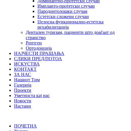
Доминантно-протетски случаи
Импланто-протетски случаи
Пародонтолошки случаи
Естетски сложени случаи
Целосна функционално-естетска
рехабилитација
Дентален туризам, пациенти што доаѓаат од
странство
Рентген
Ортодонција
НАЈЧЕСТИ ПРАШАЊА
СЛИКИ ПРЕД/ПОТОА
ИСКУСТВА
КОНТАКТ
ЗА НАС
Нашиот Тим
Галерија
Проекти
Уметноста кај нас
Новости
Настани
ПОЧЕТНА