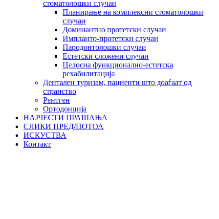
стоматолошки случаи
Планирање на комплексни стоматолошки
случаи
Доминантно протетски случаи
Импланто-протетски случаи
Пародонтолошки случаи
Естетски сложени случаи
Целосна функционално-естетска
рехабилитација
Дентален туризам, пациенти што доаѓаат од
странство
Рентген
Ортодонција
НАЈЧЕСТИ ПРАШАЊА
СЛИКИ ПРЕД/ПОТОА
ИСКУСТВА
Контакт