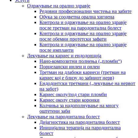
Услуги
Одржување на орално здравје
Редовни професионални чистења на забите
Обука за соодветна орална хигиена
Контрола и одржување на орално здравје
после третман на пародoнтална болест
Контрола и одржување на орално здравје
после обемни протетски зафати
Контрола и одржување на орално здравје
после импланти
Лекување на кариес и ендодонција
Нано-композитни полнења („пломби“)
Порцелански инлеи и онлеи
Третман на длабоки кариеси (третман на
кариес кој е близу до забниот нерв)
Ендодонтски третмани („лекување на нервот
на забот)
Кариес околу/под стари пломби
Кариес околу стари коронки
Колчиња за надополнување на многу
оштетени заби
Лекување на пародонтална болест
Дијагностика на пародонтална болест
Иницијална терапија на пародонтална
болест