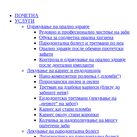
ПОЧЕТНА
УСЛУГИ
Одржување на орално здравје
Редовно и професионално чистење на заби
Обука за соодветна орална хигиена
Пародонтална болест и третмани по неа
Орално здравје после обемни протетски
зафати
Контрола и одржување на орално здравје
после дентални импланти
Лекување на кариес и ендодонција
Нано-композитни полнења („пломби“)
Порцелански инлеи и онлеи
Третман на длабоки кариеси (близу до
забниот нерв)
Ендодонтски третмани (лекување на
„нервот“ на забот)
Кариес кај стари пломби
Кариес околу стари коронки
Колчиња за надополнување на многу
оштетени заби
Лекување на пародонтална болест
Дијагностика на пародонтална болест