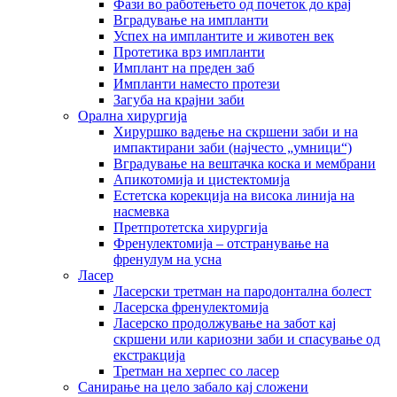
Фази во работењето од почеток до крај
Вградување на импланти
Успех на имплантите и животен век
Протетика врз импланти
Имплант на преден заб
Импланти наместо протези
Загуба на крајни заби
Орална хирургија
Хируршко вадење на скршени заби и на
импактирани заби (најчесто „умници“)
Вградување на вештачка коска и мембрани
Апикотомија и цистектомија
Естетска корекција на висока линија на
насмевка
Претпротетска хирургија
Френулектомија – отстранување на
френулум на усна
Ласер
Ласерски третман на пародонтална болест
Ласерска френулектомија
Ласерско продолжување на забот кај
скршени или кариозни заби и спасување од
екстракција
Третман на херпес со ласер
Санирање на цело забало кај сложени