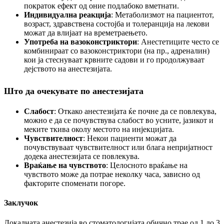
пократок ефект од оние подлабоко вметнати.
Индивидуална реакција
: Метаболизмот на пациентот,
возраст, здравствена состојба и толеранција на лекови
можат да влијаат на времетраењето.
Употреба на вазоконстриктори
: Анестетиците често се
комбинираат со вазоконстриктори (на пр., адреналин)
кои ја стеснуваат крвните садови и го продолжуваат
дејството на анестезијата.
Што да очекувате по анестезијата
Слабост
: Откако анестезијата ќе почне да се повлекува,
можно е да се почувствува слабост во усните, јазикот и
меките ткива околу местото на инјекцијата.
Чувствителност
: Некои пациенти можат да
почувствуваат чувствителност или блага непријатност
додека анестезијата се повлекува.
Враќање на чувството
: Целосното враќање на
чувството може да потрае неколку часа, зависно од
факторите споменати погоре.
Заклучок
Локалната анестезија во стоматологијата обично трае од 1 до 3