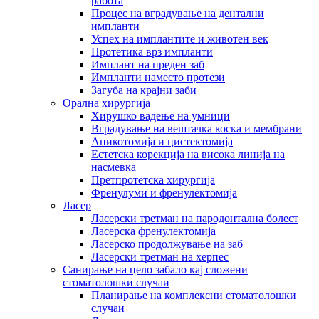
работа
Процес на вградување на дентални
импланти
Успех на имплантите и животен век
Протетика врз импланти
Имплант на преден заб
Импланти наместо протези
Загуба на крајни заби
Орална хирургија
Хирушко вадење на умници
Вградување на вештачка коска и мембрани
Апикотомија и цистектомија
Естетска корекција на висока линија на
насмевка
Претпротетска хирургија
Френулуми и френулектомија
Ласер
Ласерски третман на пародонтална болест
Ласерска френулектомија
Ласерско продолжување на заб
Ласерски третман на херпес
Санирање на цело забало кај сложени
стоматолошки случаи
Планирање на комплексни стоматолошки
случаи