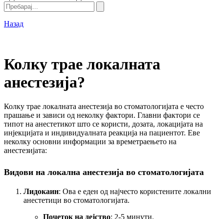
Назад
Колку трае локалната
анестезија?
Колку трае локалната анестезија во стоматологијата е често
прашање и зависи од неколку фактори. Главни фактори се
типот на анестетикот што се користи, дозата, локацијата на
инјекцијата и индивидуалната реакција на пациентот. Еве
неколку основни информации за времетраењето на
анестезијата:
Видови на локална анестезија во стоматологијата
Лидокаин
: Ова е еден од најчесто користените локални
анестетици во стоматологијата.
Почеток на дејство
: 2-5 минути.