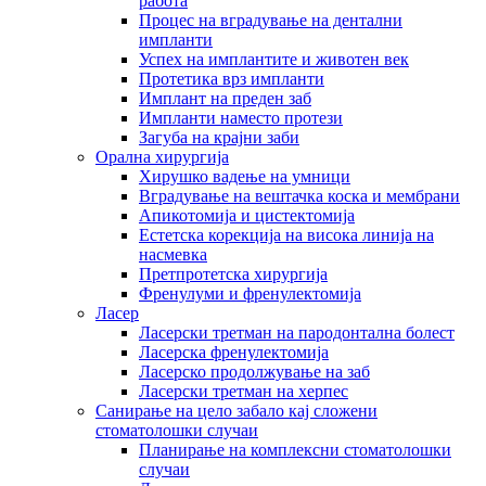
работа
Процес на вградување на дентални
импланти
Успех на имплантите и животен век
Протетика врз импланти
Имплант на преден заб
Импланти наместо протези
Загуба на крајни заби
Орална хирургија
Хирушко вадење на умници
Вградување на вештачка коска и мембрани
Апикотомија и цистектомија
Естетска корекција на висока линија на
насмевка
Претпротетска хирургија
Френулуми и френулектомија
Ласер
Ласерски третман на пародонтална болест
Ласерска френулектомија
Ласерско продолжување на заб
Ласерски третман на херпес
Санирање на цело забало кај сложени
стоматолошки случаи
Планирање на комплексни стоматолошки
случаи