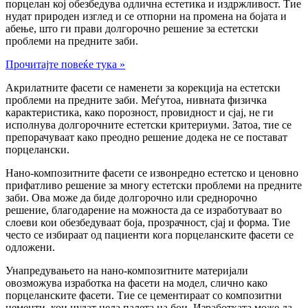
порцелан кој обезбедува одлична естетика и издржливост. Тие
нудат природен изглед и се отпорни на промена на бојата и
абење, што ги прави долгорочно решение за естетски
проблеми на предните заби.
Прочитајте повеќе тука »
Акрилатните фасети се наменети за корекција на естетски
проблеми на предните заби. Меѓутоа, нивната физичка
карактеристика, како порозност, провидност и сјај, не ги
исполнува долгорочните естетски критериуми. Затоа, тие се
препорачуваат како преодно решение додека не се постават
порцелански.
Нано-композитните фасети се извонредно естетско и ценовно
прифатливо решение за многу естетски проблеми на предните
заби. Ова може да биде долгорочно или среднорочно
решение, благодарение на можноста да се изработуваат во
слоеви кои обезбедуваат боја, прозрачност, сјај и форма. Тие
често се избираат од пациенти кога порцеланските фасети се
одложени.
Унапредувањето на нано-композитните материјали
овозможува изработка на фасети на модел, слично како
порцеланските фасети. Тие се цементираат со композитни
цементи, кои нудат цела палета на бои. Изработката може да