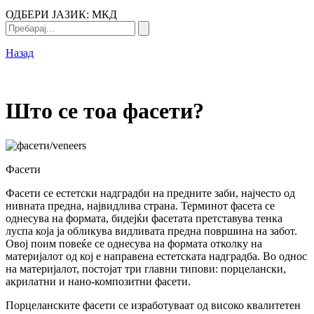
ОДБЕРИ ЈАЗИК:
МКД
Назад
Што се тоа фасети?
Фасети
Фасети се естетски надградби на предните заби, најчесто од
нивната предна, највидлива страна. Терминот фасета се
однесува на формата, бидејќи фасетата претставува тенка
луспа која ја обликува видливата предна површина на забот.
Овој поим повеќе се однесува на формата отколку на
материјалот од кој е направена естетската надградба. Во однос
на материјалот, постојат три главни типови: порцелански,
акрилатни и нано-композитни фасети.
Порцеланските фасети се изработуваат од високо квалитетен