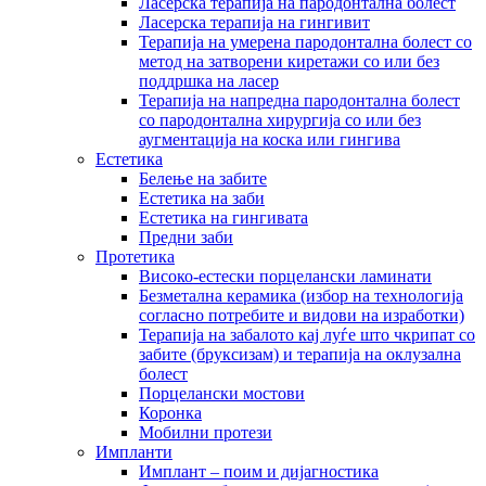
Ласерска терапија на пародонтална болест
Ласерска терапија на гингивит
Терапија на умерена пародонтална болест со
метод на затворени киретажи со или без
поддршка на ласер
Терапија на напредна пародонтална болест
со пародонтална хирургија со или без
аугментација на коска или гингива
Естетика
Белење на забите
Естетика на заби
Естетика на гингивата
Предни заби
Протетика
Високо-естески порцелански ламинати
Безметална керамика (избор на технологија
согласно потребите и видови на изработки)
Терапија на забалото кај луѓе што чкрипат со
забите (бруксизам) и терапија на оклузална
болест
Порцелански мостови
Коронка
Мобилни протези
Импланти
Имплант – поим и дијагностика