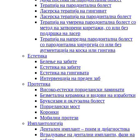
Терапија на пародонтална болест
Ласерска терапија на гингивит
Ласерска терапија на пародoнтална болест
Терапија на умерена пародонтална болест со
метод на затворени киретажи, со или без
поддршка на ласер
Терапија на напредна пародонтална болест
со пародонтална хирургија со или без
аугментација на коска или гингива
Естетика
Белење на забите
Естетика на забите
Естетика на гингивата
Интервенција на преден заб
Протетика
Високо-естески порцелански ламинати
Безметална керамика и видови на изработки
Бруксизам и оклузална болест
Порцелански мост
Коронки
Мобилни протези
Имплантологија
Дентален имплант – поим и дијагностика
Вградување на дентални импланти, фази на