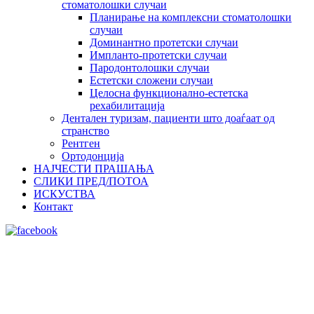
стоматолошки случаи
Планирање на комплексни стоматолошки
случаи
Доминантно протетски случаи
Импланто-протетски случаи
Пародонтолошки случаи
Естетски сложени случаи
Целосна функционално-естетска
рехабилитација
Дентален туризам, пациенти што доаѓаат од
странство
Рентген
Ортодонција
НАЈЧЕСТИ ПРАШАЊА
СЛИКИ ПРЕД/ПОТОА
ИСКУСТВА
Контакт