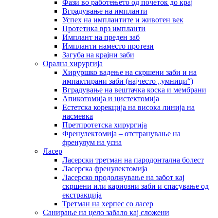
Фази во работењето од почеток до крај
Вградување на импланти
Успех на имплантите и животен век
Протетика врз импланти
Имплант на преден заб
Импланти наместо протези
Загуба на крајни заби
Орална хирургија
Хируршко вадење на скршени заби и на
импактирани заби (најчесто „умници“)
Вградување на вештачка коска и мембрани
Апикотомија и цистектомија
Естетска корекција на висока линија на
насмевка
Претпротетска хирургија
Френулектомија – отстранување на
френулум на усна
Ласер
Ласерски третман на пародонтална болест
Ласерска френулектомија
Ласерско продолжување на забот кај
скршени или кариозни заби и спасување од
екстракција
Третман на херпес со ласер
Санирање на цело забало кај сложени