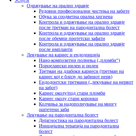
Услуги
Одржување на орално здравје
Редовни професионални чистења на забите
Обука за соодветна орална хигиена
Контрола и одржување на орално здравје
после третман на пародoнтална болест
Контрола и одржување на орално здравје
после обемни протетски зафати
Контрола и одржување на орално здравје
после импланти
Лекување на кариес и ендодонција
Нано-композитни полнења („пломби“)
Порцелански инлеи и онлеи
Третман на длабоки кариеси (третман на
кариес кој е близу до забниот нерв)
Ендодонтски третмани („лекување на нервот
на забот)
Кариес околу/под стари пломби
Кариес околу стари коронки
Колчиња за надополнување на многу
оштетени заби
Лекување на пародонтална болест
Дијагностика на пародонтална болест
Иницијална терапија на пародонтална
болест