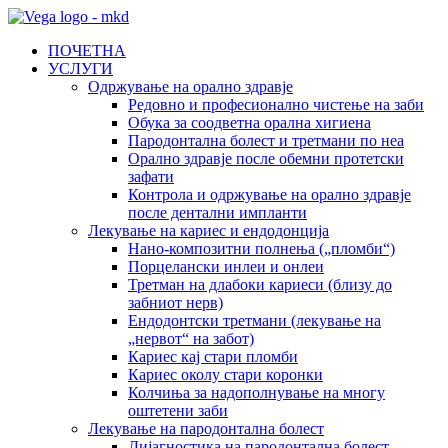
ПОЧЕТНА
УСЛУГИ
Одржување на орално здравје
Редовно и професионално чистење на заби
Обука за соодветна орална хигиена
Пародонтална болест и третмани по неа
Орално здравје после обемни протетски
зафати
Контрола и одржување на орално здравје
после дентални импланти
Лекување на кариес и ендодонција
Нано-композитни полнења („пломби“)
Порцелански инлеи и онлеи
Третман на длабоки кариеси (близу до
забниот нерв)
Ендодонтски третмани (лекување на
„нервот“ на забот)
Кариес кај стари пломби
Кариес околу стари коронки
Колчиња за надополнување на многу
оштетени заби
Лекување на пародонтална болест
Дијагностика на пародонтална болест