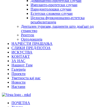
Доминантно-протетски случаи
Импланто-протетски случаи
Пародонтолошки случаи
Естетски сложени случаи
Целосна функционално-естетска
рехабилитација
Дентален туризам, пациенти што доаѓаат од
странство
Рентген
Ортодонција
НАЈЧЕСТИ ПРАШАЊА
СЛИКИ ПРЕД/ПОТОА
ИСКУСТВА
КОНТАКТ
ЗА НАС
Нашиот Тим
Галерија
Проекти
Уметноста кај нас
Новости
Настани
ПОЧЕТНА