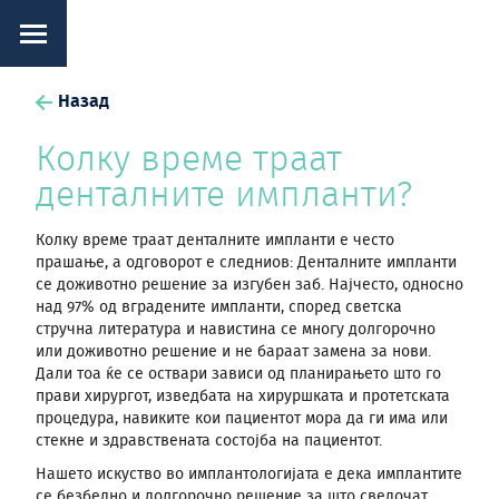
Назад
Колку време траат
денталните импланти?
Колку време траат денталните импланти е често
прашање, а одговорот е следниов: Денталните импланти
се доживотно решение за изгубен заб. Најчесто, односно
над 97% од вградените импланти, според светска
стручна литература и навистина се многу долгорочно
или доживотно решение и не бараат замена за нови.
Дали тоа ќе се оствари зависи од планирањето што го
прави хирургот, изведбата на хируршката и протетската
процедура, навиките кои пациентот мора да ги има или
стекне и здравствената состојба на пациентот.
Нашето искуство во имплантологијата е дека имплантите
се безбедно и долгорочно решение за што сведочат