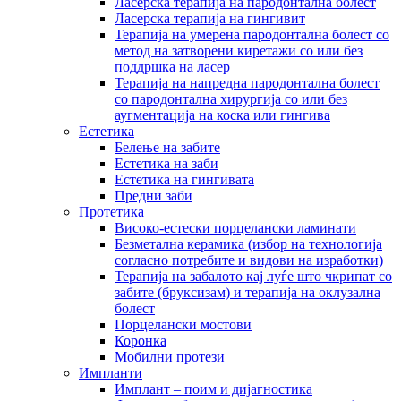
Ласерска терапија на пародонтална болест
Ласерска терапија на гингивит
Терапија на умерена пародонтална болест со
метод на затворени киретажи со или без
поддршка на ласер
Терапија на напредна пародонтална болест
со пародонтална хирургија со или без
аугментација на коска или гингива
Естетика
Белење на забите
Естетика на заби
Естетика на гингивата
Предни заби
Протетика
Високо-естески порцелански ламинати
Безметална керамика (избор на технологија
согласно потребите и видови на изработки)
Терапија на забалото кај луѓе што чкрипат со
забите (бруксизам) и терапија на оклузална
болест
Порцелански мостови
Коронка
Мобилни протези
Импланти
Имплант – поим и дијагностика