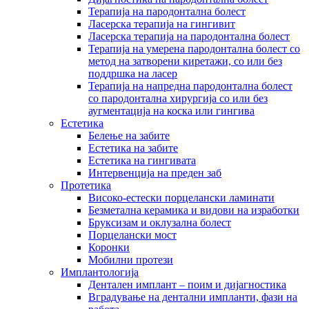
Терапија на пародонтална болест
Ласерска терапија на гингивит
Ласерска терапија на пародoнтална болест
Терапија на умерена пародонтална болест со
метод на затворени киретажи, со или без
поддршка на ласер
Терапија на напредна пародонтална болест
со пародонтална хирургија со или без
аугментација на коска или гингива
Естетика
Белење на забите
Естетика на забите
Естетика на гингивата
Интервенција на преден заб
Протетика
Високо-естески порцелански ламинати
Безметална керамика и видови на изработки
Бруксизам и оклузална болест
Порцелански мост
Коронки
Мобилни протези
Имплантологија
Дентален имплант – поим и дијагностика
Вградување на дентални импланти, фази на