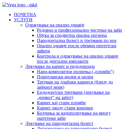
ПОЧЕТНА
УСЛУГИ
Одржување на орално здравје
Редовно и професионално чистење на заби
Обука за соодветна орална хигиена
Пародонтална болест и третмани по неа
Орално здравје после обемни протетски
зафати
Контрола и одржување на орално здравје
после дентални импланти
Лекување на кариес и ендодонција
Нано-композитни полнења („пломби“)
Порцелански инлеи и онлеи
Третман на длабоки кариеси (близу до
забниот нерв)
Ендодонтски третмани (лекување на
„нервот“ на забот)
Кариес кај стари пломби
Кариес околу стари коронки
Колчиња за надополнување на многу
оштетени заби
Лекување на пародонтална болест
Дијагностика на пародонтална болест