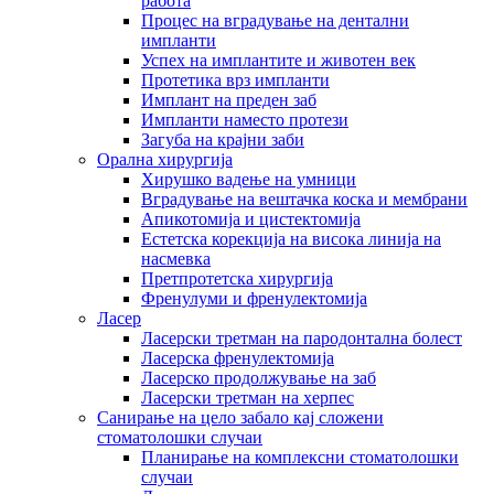
работа
Процес на вградување на дентални
импланти
Успех на имплантите и животен век
Протетика врз импланти
Имплант на преден заб
Импланти наместо протези
Загуба на крајни заби
Орална хирургија
Хирушко вадење на умници
Вградување на вештачка коска и мембрани
Апикотомија и цистектомија
Естетска корекција на висока линија на
насмевка
Претпротетска хирургија
Френулуми и френулектомија
Ласер
Ласерски третман на пародонтална болест
Ласерска френулектомија
Ласерско продолжување на заб
Ласерски третман на херпес
Санирање на цело забало кај сложени
стоматолошки случаи
Планирање на комплексни стоматолошки
случаи