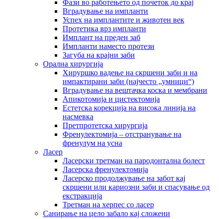
Фази во работењето од почеток до крај
Вградување на импланти
Успех на имплантите и животен век
Протетика врз импланти
Имплант на преден заб
Импланти наместо протези
Загуба на крајни заби
Орална хирургија
Хируршко вадење на скршени заби и на
импактирани заби (најчесто „умници“)
Вградување на вештачка коска и мембрани
Апикотомија и цистектомија
Естетска корекција на висока линија на
насмевка
Претпротетска хирургија
Френулектомија – отстранување на
френулум на усна
Ласер
Ласерски третман на пародонтална болест
Ласерска френулектомија
Ласерско продолжување на забот кај
скршени или кариозни заби и спасување од
екстракција
Третман на херпес со ласер
Санирање на цело забало кај сложени