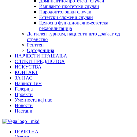
Доминантно-протетски случаи
Импланто-протетски случаи
Пародонтолошки случаи
Естетски сложени случаи
Целосна функционално-естетска
рехабилитација
Дентален туризам, пациенти што доаѓаат од
странство
Рентген
Ортодонција
НАЈЧЕСТИ ПРАШАЊА
СЛИКИ ПРЕД/ПОТОА
ИСКУСТВА
КОНТАКТ
ЗА НАС
Нашиот Тим
Галерија
Проекти
Уметноста кај нас
Новости
Настани
ПОЧЕТНА