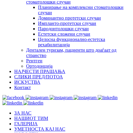
стоматолошки случаи
Планирање на комплексни стоматолошки
случаи
Доминантно протетски случаи
Импланто-протетски случаи
Пародонтолошки случаи
Естетски сложени случаи
Целосна функционално-естетска
рехабилитација
Дентален туризам, пациенти што доаѓаат од
странство
Рентген
Ортодонција
НАЈЧЕСТИ ПРАШАЊА
СЛИКИ ПРЕД/ПОТОА
ИСКУСТВА
Контакт
ЗА НАС
НАШИОТ ТИМ
ГАЛЕРИЈА
УМЕТНОСТА КАЈ НАС