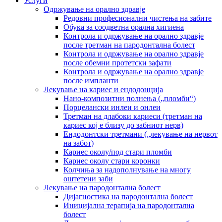
Услуги
Одржување на орално здравје
Редовни професионални чистења на забите
Обука за соодветна орална хигиена
Контрола и одржување на орално здравје
после третман на пародoнтална болест
Контрола и одржување на орално здравје
после обемни протетски зафати
Контрола и одржување на орално здравје
после импланти
Лекување на кариес и ендодонција
Нано-композитни полнења („пломби“)
Порцелански инлеи и онлеи
Третман на длабоки кариеси (третман на
кариес кој е близу до забниот нерв)
Ендодонтски третмани („лекување на нервот
на забот)
Кариес околу/под стари пломби
Кариес околу стари коронки
Колчиња за надополнување на многу
оштетени заби
Лекување на пародонтална болест
Дијагностика на пародонтална болест
Иницијална терапија на пародонтална
болест