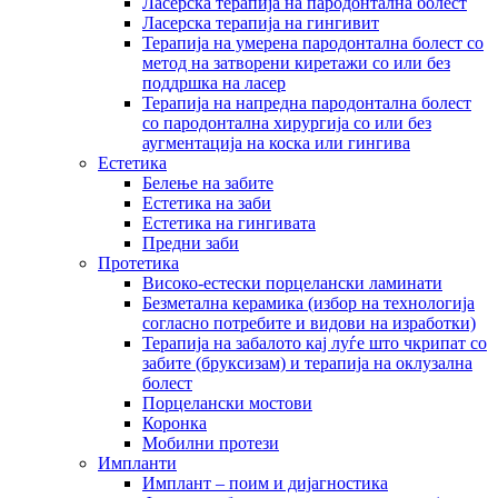
Ласерска терапија на пародонтална болест
Ласерска терапија на гингивит
Терапија на умерена пародонтална болест со
метод на затворени киретажи со или без
поддршка на ласер
Терапија на напредна пародонтална болест
со пародонтална хирургија со или без
аугментација на коска или гингива
Естетика
Белење на забите
Естетика на заби
Естетика на гингивата
Предни заби
Протетика
Високо-естески порцелански ламинати
Безметална керамика (избор на технологија
согласно потребите и видови на изработки)
Терапија на забалото кај луѓе што чкрипат со
забите (бруксизам) и терапија на оклузална
болест
Порцелански мостови
Коронка
Мобилни протези
Импланти
Имплант – поим и дијагностика