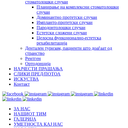
стоматолошки случаи
Планирање на комплексни стоматолошки
случаи
Доминантно протетски случаи
Импланто-протетски случаи
Пародонтолошки случаи
Естетски сложени случаи
Целосна функционално-естетска
рехабилитација
Дентален туризам, пациенти што доаѓаат од
странство
Рентген
Ортодонција
НАЈЧЕСТИ ПРАШАЊА
СЛИКИ ПРЕД/ПОТОА
ИСКУСТВА
Контакт
ЗА НАС
НАШИОТ ТИМ
ГАЛЕРИЈА
УМЕТНОСТА КАЈ НАС