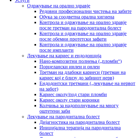
Услуги
Одржување на орално здравје
Редовни професионални чистења на забите
Обука за соодветна орална хигиена
Контрола и одржување на орално здравје
после третман на пародoнтална болест
Контрола и одржување на орално здравје
после обемни протетски зафати
Контрола и одржување на орално здравје
после импланти
Лекување на кариес и ендодонција
Нано-композитни полнења („пломби“)
Порцелански инлеи и онлеи
Третман на длабоки кариеси (третман на
кариес кој е близу до забниот нерв)
Ендодонтски третмани („лекување на нервот
на забот)
Кариес околу/под стари пломби
Кариес околу стари коронки
Колчиња за надополнување на многу
оштетени заби
Лекување на пародонтална болест
Дијагностика на пародонтална болест
Иницијална терапија на пародонтална
болест