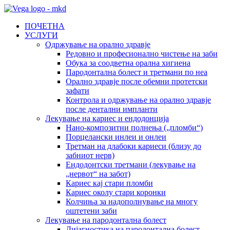
ПОЧЕТНА
УСЛУГИ
Одржување на орално здравје
Редовно и професионално чистење на заби
Обука за соодветна орална хигиена
Пародонтална болест и третмани по неа
Орално здравје после обемни протетски
зафати
Контрола и одржување на орално здравје
после дентални импланти
Лекување на кариес и ендодонција
Нано-композитни полнења („пломби“)
Порцелански инлеи и онлеи
Третман на длабоки кариеси (близу до
забниот нерв)
Ендодонтски третмани (лекување на
„нервот“ на забот)
Кариес кај стари пломби
Кариес околу стари коронки
Колчиња за надополнување на многу
оштетени заби
Лекување на пародонтална болест
Дијагностика на пародонтална болест