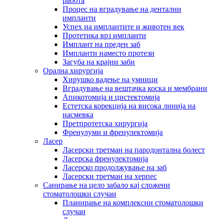
работа
Процес на вградување на дентални
импланти
Успех на имплантите и животен век
Протетика врз импланти
Имплант на преден заб
Импланти наместо протези
Загуба на крајни заби
Орална хирургија
Хирушко вадење на умници
Вградување на вештачка коска и мембрани
Апикотомија и цистектомија
Естетска корекција на висока линија на
насмевка
Претпротетска хирургија
Френулуми и френулектомија
Ласер
Ласерски третман на пародонтална болест
Ласерска френулектомија
Ласерско продолжување на заб
Ласерски третман на херпес
Санирање на цело забало кај сложени
стоматолошки случаи
Планирање на комплексни стоматолошки
случаи