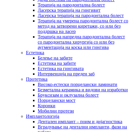
Терапија на пародонтална болест
Ласерска терапија на гингивит
Ласерска терапија на пародoнтална болест
Терапија на умерена пародонтална болест со
метод на затворени киретажи, со или без
поддршка на ласер
Терапија на напредна пародонтална болест
со пародонтална хирургија со или без
аугментација на коска или гингива
Естетика
Белење на забите
Естетика на забите
Естетика на гингивата
Интервенција на преден заб
Протетика
Високо-естески порцелански ламинати
Безметална керамика и видови на изработки
Бруксизам и оклузална болест
Порцелански мост
Коронки
Мобилни протези
Имплантологија
Дентален имплант – поим и дијагностика
Вградување на дентални импланти, фази на