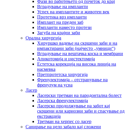
Фази во работењето од почеток до крај
Вградување на импланти
Успех на имплантите и животен век
Протетика врз импланти
Имплант на преден заб
Импланти наместо протези
Загуба на крајни заби
Орална хирургија
Хируршко вадење на скршени заби и на
импактирани заби (најчесто „умници“)
Вградување на вештачка коска и мембрани
Апикотомија и цистектомија
Естетска корекција на висока линија на
насмевка
Претпротетска хирургија
Френулектомија – отстранување на
френулум на усна
Ласер
Ласерски третман на пародонтална болест
Ласерска френулектомија
Ласерско продолжување на забот кај
скршени или кариозни заби и спасување од
екстракција
Третман на херпес со ласер
Санирање на цело забало кај сложени