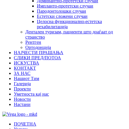
Доминантно-протетски случаи
Импланто-протетски случаи
Пародонтолошки случаи
Естетски сложени случаи
Целосна функционално-естетска
рехабилитација
Дентален туризам, пациенти што доаѓаат од
странство
Рентген
Ортодонција
НАЈЧЕСТИ ПРАШАЊА
СЛИКИ ПРЕД/ПОТОА
ИСКУСТВА
КОНТАКТ
ЗА НАС
Нашиот Тим
Галерија
Проекти
Уметноста кај нас
Новости
Настани
ПОЧЕТНА