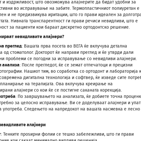
 и издржливост, што овозможува алајнерите да бидат удобни за
тивни во исправување на забите. Термопластичниот полиуретан е
ен и не предизвикува иритации, што го прави идеален за долготр
стата. Нивната транспарентност ги прави речиси невидливи, што е
ност за пациенти кои бараат дискретно ортодонтско решение.
нираат невидливите алајнери?
на преглед
: Вашата прва посета во ВЕГА ќе вклучува детална
а од стоматолог. Докторот ќе направи преглед и ќе утврди дали
ни проблеми се погодни за исправување со невидливи алајнери.
и анализа
: После прегледот, ќе се земат отпечатоци и прецизни
отографии. Нашиот тим, во соработка со ортодонт и лабораторија к
современа дигитална технологија и софтвер, ќе изведе сите потре
 планирање на терапијата. Ова вклучува креирање на
рани алајнери со кои ќе се постигне саканата корекција.
потреба
: По завршувањето на анализата, ќе добиете точна проценк
требно за целосно исправување. Ви се доделуваат алајнери и упат
а употреба. Следењето на напредокот на вашата насмевка е лесно
невидливите алајнери
т
: Тенките проѕирни фолии се тешко забележливи, што ги прави
оние кои сакаат минимално видливи решенија.