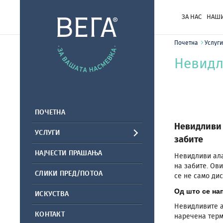
ЗА НАС
НАШИ
Почетна
Услуги
Невидл
ПОЧЕТНА
Невидливи 
УСЛУГИ
забите
НАЈЧЕСТИ ПРАШАЊА
Невидливи ала
на забите. Ов
СЛИКИ ПРЕД/ПОТОА
се не само ди
Од што се на
ИСКУСТВА
Невидливите а
КОНТАКТ
наречена терм