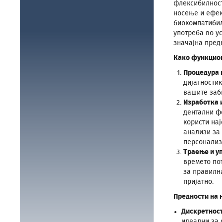
флексибилност
носење и ефек
биокомпатибил
употреба во у
значајна пред
Како функцио
Процедура 
дијагностик
вашите заб
Изработка 
дентални ф
користи нај
анализи за
персонализи
Траење и у
времето по
за правилн
пријатно.
Предности на 
Дискретнос
идеални за 