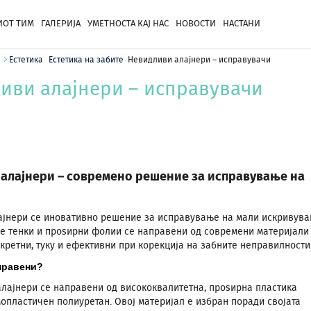
ОТ ТИМ
ГАЛЕРИЈА
УМЕТНОСТА КАЈ НАС
НОВОСТИ
НАСТАНИ
Естетика
Естетика на забите
Невидливи алајнери – исправувачи
иви алајнери – исправувачи
алајнери – современо решение за исправување на
јнери се иновативно решение за исправување на мали искривув
ие тенки и проѕирни фолии се направени од современи материјали
скретни, туку и ефективни при корекција на забните неправилности
правени?
лајнери се направени од висококвалитетна, проѕирна пластика
опластичен полиуретан. Овој материјал е избран поради својата