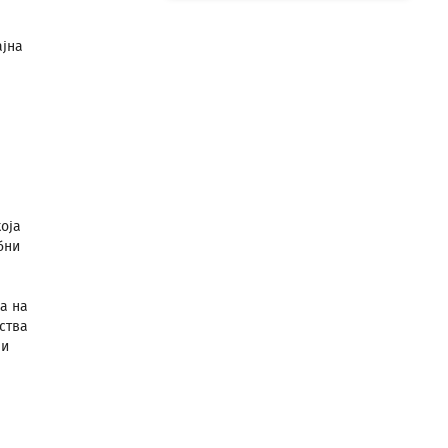
ајна
оја
бни
а на
ства
 и