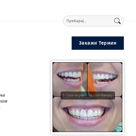
Закажи Термин
ања
 кои
.