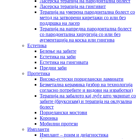
Ласерска терапија на пародонтална болест
Ласерска терапија на гингивит
Терапија на умерена пародонтална болест со
метод на затворени киретажи со или без
поддршка на ласер
Терапија на напредна пародонтална болест
со пародонтална хирургија со или без
аугментација на коска или гингива
Естетика
Белење на забите
Естетика на заби
Естетика на гингивата
Предни заби
Протетика
Високо-естески порцелански ламинати
Безметална керамика (избор на технологија
согласно потребите и видови на изработки)
Терапија на забалото кај луѓе што чкрипат со
забите (бруксизам) и терапија на оклузална
болест
Порцелански мостови
Коронка
Мобилни протези
Импланти
Имплант – поим и дијагностика