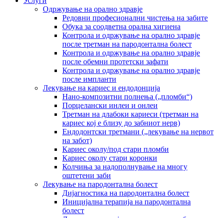
Услуги
Одржување на орално здравје
Редовни професионални чистења на забите
Обука за соодветна орална хигиена
Контрола и одржување на орално здравје
после третман на пародoнтална болест
Контрола и одржување на орално здравје
после обемни протетски зафати
Контрола и одржување на орално здравје
после импланти
Лекување на кариес и ендодонција
Нано-композитни полнења („пломби“)
Порцелански инлеи и онлеи
Третман на длабоки кариеси (третман на
кариес кој е близу до забниот нерв)
Ендодонтски третмани („лекување на нервот
на забот)
Кариес околу/под стари пломби
Кариес околу стари коронки
Колчиња за надополнување на многу
оштетени заби
Лекување на пародонтална болест
Дијагностика на пародонтална болест
Иницијална терапија на пародонтална
болест