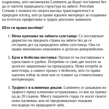
издржлива, што овозможува Lumineers да бидат поставени без
да се оштети природната структура на забите. Porcelain
Cerinate е позната по својата висока транспарентност и
природен изглед, што ја прави идеален материјал за создавање
на естетски прифатливи и трајни дентални ламинати.
Што ги прави посебни?
Нема одземање на забната супстанца
: Се поставуваат
директно на предната страна на забите без да се
отстрани дел од природната забна супстанца. Ова ги
прави минимално инвазивни и целосно реверзибилни.
Брза и безболна постапка
: Процесот на поставување е
едноставен и удобен. Потребни се само две посети за
целосно завршување на процедурата. Нема потреба за
анестезија, а самиот процес е безболен, што ги прави
идеален избор за оние кои се плашат од стоматолошки
интервенции.
Трајност и клинички докази
: Lumineers се докажани во
трајност преку клинички истражувања, со век на траење
од до 20 години. Многу пациенти гордо ги носат своите
нови насмевки, кои не предизвикуваат никакви
последици по природните заби.