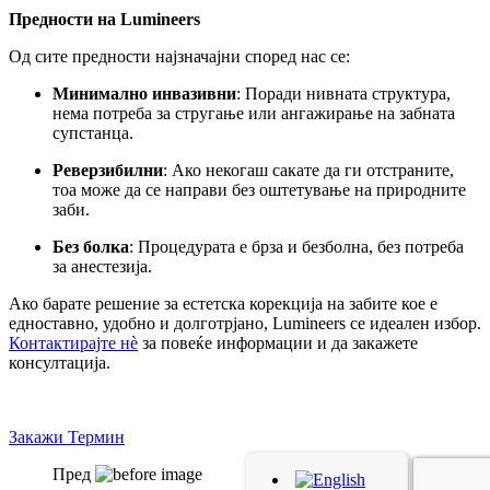
Предности на Lumineers
Од сите предности најзначајни според нас се:
Минимално инвазивни
: Поради нивната структура,
нема потреба за стругање или ангажирање на забната
супстанца.
Реверзибилни
: Ако некогаш сакате да ги отстраните,
тоа може да се направи без оштетување на природните
заби.
Без болка
: Процедурата е брза и безболна, без потреба
за анестезија.
Ако барате решение за естетска корекција на забите кое е
едноставно, удобно и долготрјано, Lumineers се идеален избор.
Контактирајте нè
за повеќе информации и да закажете
консултација.
Закажи Термин
Пред