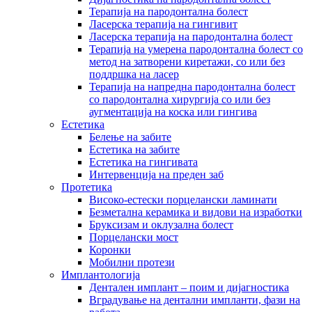
Терапија на пародонтална болест
Ласерска терапија на гингивит
Ласерска терапија на пародoнтална болест
Терапија на умерена пародонтална болест со
метод на затворени киретажи, со или без
поддршка на ласер
Терапија на напредна пародонтална болест
со пародонтална хирургија со или без
аугментација на коска или гингива
Естетика
Белење на забите
Естетика на забите
Естетика на гингивата
Интервенција на преден заб
Протетика
Високо-естески порцелански ламинати
Безметална керамика и видови на изработки
Бруксизам и оклузална болест
Порцелански мост
Коронки
Мобилни протези
Имплантологија
Дентален имплант – поим и дијагностика
Вградување на дентални импланти, фази на