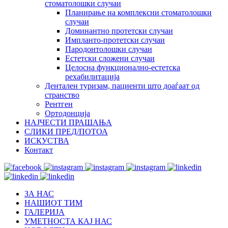
стоматолошки случаи
Планирање на комплексни стоматолошки
случаи
Доминантно протетски случаи
Импланто-протетски случаи
Пародонтолошки случаи
Естетски сложени случаи
Целосна функционално-естетска
рехабилитација
Дентален туризам, пациенти што доаѓаат од
странство
Рентген
Ортодонција
НАЈЧЕСТИ ПРАШАЊА
СЛИКИ ПРЕД/ПОТОА
ИСКУСТВА
Контакт
ЗА НАС
НАШИОТ ТИМ
ГАЛЕРИЈА
УМЕТНОСТА КАЈ НАС