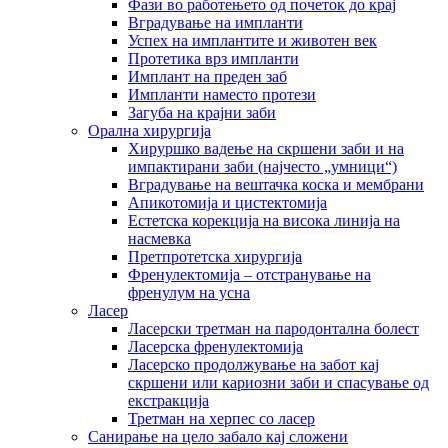
Фази во работењето од почеток до крај
Вградување на импланти
Успех на имплантите и животен век
Протетика врз импланти
Имплант на преден заб
Импланти наместо протези
Загуба на крајни заби
Орална хирургија
Хируршко вадење на скршени заби и на
импактирани заби (најчесто „умници“)
Вградување на вештачка коска и мембрани
Апикотомија и цистектомија
Естетска корекција на висока линија на
насмевка
Претпротетска хирургија
Френулектомија – отстранување на
френулум на усна
Ласер
Ласерски третман на пародонтална болест
Ласерска френулектомија
Ласерско продолжување на забот кај
скршени или кариозни заби и спасување од
екстракција
Третман на херпес со ласер
Санирање на цело забало кај сложени