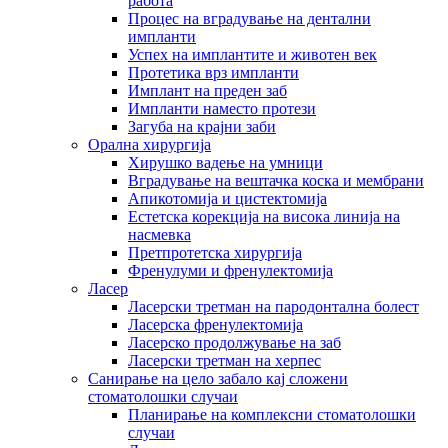
работа
Процес на вградување на дентални
импланти
Успех на имплантите и животен век
Протетика врз импланти
Имплант на преден заб
Импланти наместо протези
Загуба на крајни заби
Орална хирургија
Хирушко вадење на умници
Вградување на вештачка коска и мембрани
Апикотомија и цистектомија
Естетска корекција на висока линија на
насмевка
Претпротетска хирургија
Френулуми и френулектомија
Ласер
Ласерски третман на пародонтална болест
Ласерска френулектомија
Ласерско продолжување на заб
Ласерски третман на херпес
Санирање на цело забало кај сложени
стоматолошки случаи
Планирање на комплексни стоматолошки
случаи