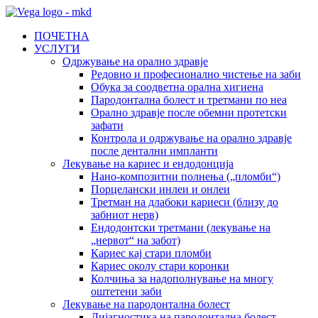
ПОЧЕТНА
УСЛУГИ
Одржување на орално здравје
Редовно и професионално чистење на заби
Обука за соодветна орална хигиена
Пародонтална болест и третмани по неа
Орално здравје после обемни протетски
зафати
Контрола и одржување на орално здравје
после дентални импланти
Лекување на кариес и ендодонција
Нано-композитни полнења („пломби“)
Порцелански инлеи и онлеи
Третман на длабоки кариеси (близу до
забниот нерв)
Ендодонтски третмани (лекување на
„нервот“ на забот)
Кариес кај стари пломби
Кариес околу стари коронки
Колчиња за надополнување на многу
оштетени заби
Лекување на пародонтална болест
Дијагностика на пародонтална болест