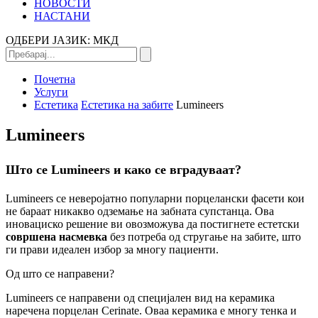
НОВОСТИ
НАСТАНИ
ОДБЕРИ ЈАЗИК:
МКД
Почетна
Услуги
Естетика
Естетика на забите
Lumineers
Lumineers
Што се Lumineers и како се вградуваат?
Lumineers се неверојатно популарни порцелански фасети кои
не бараат никакво одземање на забната супстанца. Ова
иновациско решение ви овозможува да постигнете естетски
совршена насмевка
без потреба од стругање на забите, што
ги прави идеален избор за многу пациенти.
Од што се направени?
Lumineers се направени од специјален вид на керамика
наречена порцелан Cerinate. Оваа керамика е многу тенка и