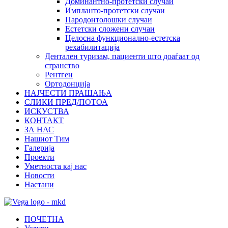
Доминантно-протетски случаи
Импланто-протетски случаи
Пародонтолошки случаи
Естетски сложени случаи
Целосна функционално-естетска
рехабилитација
Дентален туризам, пациенти што доаѓаат од
странство
Рентген
Ортодонција
НАЈЧЕСТИ ПРАШАЊА
СЛИКИ ПРЕД/ПОТОА
ИСКУСТВА
КОНТАКТ
ЗА НАС
Нашиот Тим
Галерија
Проекти
Уметноста кај нас
Новости
Настани
ПОЧЕТНА