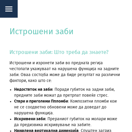
Истрошени заби
Истрошени заби: Што треба да знаете?
Истрошени и изронети заби во предната регија
честопати укажуваат на нарушена функција на задните
заби. Оваа состојба може да биде резултат на различни
фактори, како што се:
Недостаток на заби
: Поради губиток на задни заби,
предните заби можат да претрпат повеќе стрес.
Стари и преголеми Ппломби
: Композитни пломби кои
не се соодветно обновени може да доведат до
нарушена функција.
Искривени заби
: Прераниот губиток на молари може
да предизвика искривување на забите.
Намалена вертикална димензија
: Спуштен загриз