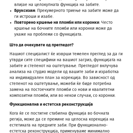
влијае на целокупната функција на забите.
Бруксизам
: Прекумерното триење на забите може да
ги истроши и изабе.
Повторено кршење на пломби или коронки
: Често
кршење на бочните пломби или коронки може да
укаже на проблеми со функцијата.
Што да очекувате од прегледот?
Нашиот специјалист ќе изврши темелен преглед за да ги
утврди сите специфики на вашиот загриз, функцијата на
забите и степенот на оштетување. Прегледот вклучува
анализа на студио модели од вашите заби и изработка
на индивидуален план за корекција. Во зависност од
степенот на оштетување, можеби ќе биде потребна
замена на постоечките пломби со нови и квалитетни
композитни пломби, или во некои случаи, со коронки.
Функционална и естетска реконструкција
Кога ќе се постигне стабилна функција во бочната
регија, може да се премине на целосна корекција на
естетиката на предните заби. При функционално-
естетска реконструкција, применуваме минимално