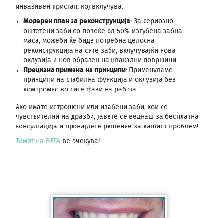
инвазивен пристап, кој вклучува:
Модерен план за реконструкција
: За сериозно
оштетени заби со повеќе од 50% изгубена забна
маса, можеби ќе биде потребна целосна
реконструкција на сите заби, вклучувајќи нова
оклузија и нов образец на џвакални површини.
Прецизна примена на принципи
: Применуваме
принципи на стабилна функција и оклузија без
компромис во сите фази на работа.
Ако имате истрошени или изабени заби, кои се
чувствителни на дразби, јавете се веднаш за бесплатна
консултација и пронајдете решение за вашиот проблем!
Тимот на ВЕГА
ве очекува!