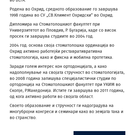
во ВЕГА.
Родена во Охрид, средното образование го завршува
1998 година во СУ ,,СВ.Климент Охридски” во Охрид.
Дипломира на Стоматолошкиот факултет при
Универзитетот во Пловдив, Р. Бугарија, каде со висок
просек ги завршува студиите во 2004 год.
2004 год. основа своја стоматолошка ординација во
Охрид активно работејќи реставративративна
стоматологија, како и фиксна и мобилна протетика.
Заради голем интерес кон ортодонцијата, а како
надополнување на својата стручност во стоматологијата,
во 2008 година запишува специјалистички студии по
ортодонција на Стоматолошкиот факултет при УКИМ во
Скопје, Р.Македонија. Истите ги завршува во 2011 година,
од кога активно работи во својата област.
Своето образование и стручност ги надоградува на
многубројни конгреси и семинари како во земјата така и
во странство.