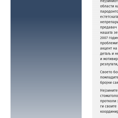
Нејзиниот
области к
пародонто
естетскат
непрепари
предавач 
нашата зе
2007 годи
проблемит
акцент на
детаљ и н
и мотивир
резлутати
Своето бо
помладите
бројни са
Нејзините
стоматоло
протколи 
ги своите
координир