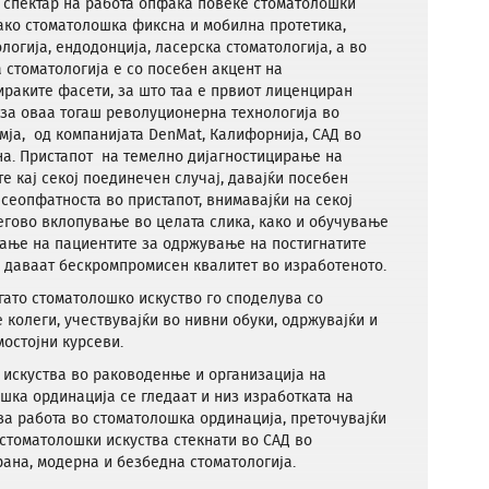
 спектар на работа опфаќа повеќе стоматолошки
ако стоматолошка фиксна и мобилна протетика,
логија, ендодонција, ласерска стоматологија, а во
а стоматологија е со посебен акцент на
раките фасети, за што таа е првиот лиценциран
за оваа тогаш револуционерна технологија во
мја, од компанијата DenMat, Калифорнија, САД во
на. Пристапот на темелно дијагностицирање на
е кај секој поединечен случај, давајќи посебен
 сеопфатноста во пристапот, внимавајќи на секој
егово вклопување во целата слика, како и обучување
ање на пациентите за одржување на постигнатите
, даваат бескромпромисен квалитет во изработеното.
гато стоматолошко искуство го споделува со
 колеги, учествувајќи во нивни обуки, одржувајќи и
мостојни курсеви.
 искуства во раководенње и организација на
шка ординација се гледаат и низ изработката на
за работа во стоматолошка ординација, преточувајќи
 стоматолошки искуства стекнати во САД во
ана, модерна и безбедна стоматологија.