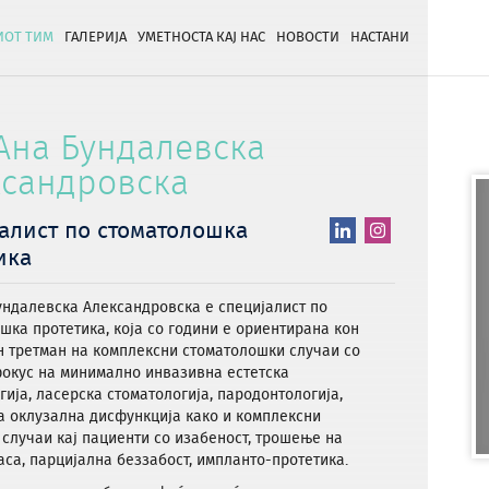
ОТ ТИМ
ГАЛЕРИЈА
УМЕТНОСТА КАЈ НАС
НОВОСТИ
НАСТАНИ
Ана Бундалевска
ксандровска
алист по стоматолошка
ика
ундалевска Александровска е специјалист по
шка протетика, која со години е ориентирана кон
 третман на комплексни стоматолошки случаи со
окус на минимално инвазивна естетска
гија, ласерска стоматологија, пародонтологија,
а оклузална дисфункција како и комплексни
 случаи кај пациенти со изабеност, трошење на
аса, парцијална беззабост, импланто-протетика.