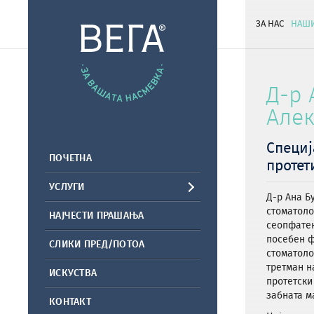
ЗА НАС
НАШИ
Д-р 
Але
Специј
ПОЧЕТНА
протет
УСЛУГИ
Д-р Ана Б
стоматоло
НАЈЧЕСТИ ПРАШАЊА
сеопфатен
посебен ф
СЛИКИ ПРЕД/ПОТОА
стоматоло
третман н
ИСКУСТВА
протетски
забната м
КОНТАКТ