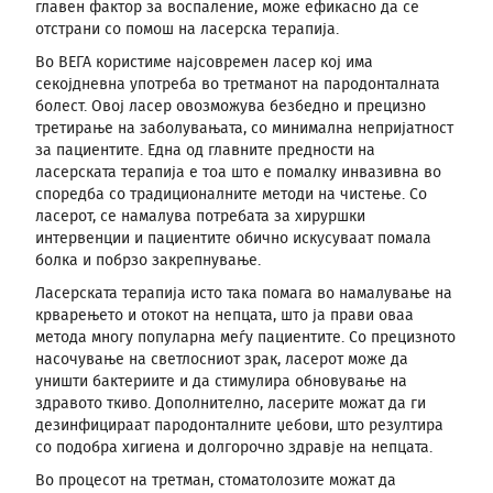
главен фактор за воспаление, може ефикасно да се
отстрани со помош на ласерска терапија.
Во ВЕГА користиме најсовремен ласер кој има
секојдневна употреба во третманот на пародонталната
болест. Овој ласер овозможува безбедно и прецизно
третирање на заболувањата, со минимална непријатност
за пациентите. Една од главните предности на
ласерската терапија е тоа што е помалку инвазивна во
споредба со традиционалните методи на чистење. Со
ласерот, се намалува потребата за хируршки
интервенции и пациентите обично искусуваат помала
болка и побрзо закрепнување.
Ласерската терапија исто така помага во намалување на
крварењето и отокот на непцата, што ја прави оваа
метода многу популарна меѓу пациентите. Со прецизното
насочување на светлосниот зрак, ласерот може да
уништи бактериите и да стимулира обновување на
здравото ткиво. Дополнително, ласерите можат да ги
дезинфицираат пародонталните џебови, што резултира
со подобра хигиена и долгорочно здравје на непцата.
Во процесот на третман, стоматолозите можат да