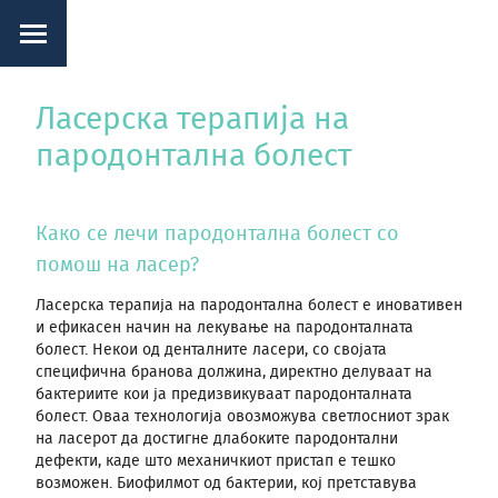
Ласерска терапија на
пародoнтална болест
Како се лечи пародонтална болест со
помош на ласер?
Ласерска терапија на пародонтална болест е иновативен
и ефикасен начин на лекување на пародонталната
болест. Некои од денталните ласери, со својата
специфична бранова должина, директно делуваат на
бактериите кои ја предизвикуваат пародонталната
болест. Оваа технологија овозможува светлосниот зрак
на ласерот да достигне длабоките пародонтални
дефекти, каде што механичкиот пристап е тешко
возможен. Биофилмот од бактерии, кој претставува