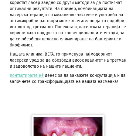
користат ласер заедно со други методи за да постигнат
оптимални резултати. На пример, комбинацијата на
ласерска терапија со механичко чистење и употреба на
антимикробни раствори може значително да го подобри
исходот од третманот. Понекогаш, ласерската терапија се
користи како поддршка на конвенционалните методи, за
да се обезбеди целосно елиминирање на бактериите и
биофилмот.
Нашата клиника, ВЕГА, го применува најмодерниот
ласерски уред за да обезбеди висок квалитет на третман
и задоволство на нашите пациенти.
Контактирајте нè
денес за да закажете консултација и да
започнете со трансформацијата на вашата насмевка!